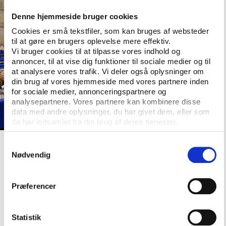
Denne hjemmeside bruger cookies
Cookies er små tekstfiler, som kan bruges af websteder
til at gøre en brugers oplevelse mere effektiv.
Vi bruger cookies til at tilpasse vores indhold og
annoncer, til at vise dig funktioner til sociale medier og til
at analysere vores trafik. Vi deler også oplysninger om
din brug af vores hjemmeside med vores partnere inden
for sociale medier, annonceringspartnere og
analysepartnere. Vores partnere kan kombinere disse
data med andre oplysninger, du har givet dem, eller som
de har indsamlet fra din brug af deres tjenester.
Malene Thøgersen fremlagde resultaterne fra Vifos undersøgelser
Samtykkevalg
af lokale samråd. Foto: Vifo
Nødvendig
Denne præsentation blev fulgt op af en runde med
Præferencer
interviews med repræsentanter fra samråd inden for
idræt, kultur, aftenskoler og spejdere. Formålet var
Statistik
at præsentere samrådenes erfaringer med eksempler