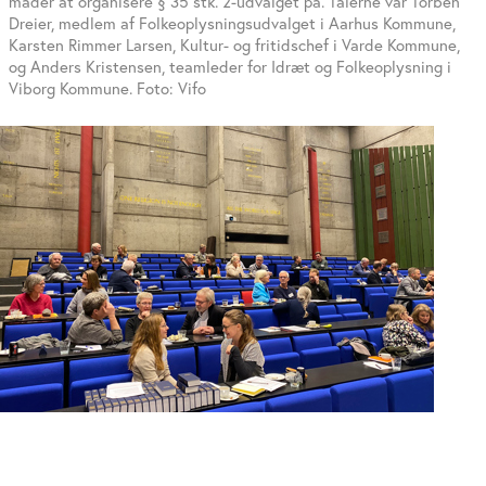
måder at organisere § 35 stk. 2-udvalget på. Talerne var Torben
Dreier, medlem af Folkeoplysningsudvalget i Aarhus Kommune,
Karsten Rimmer Larsen, Kultur- og fritidschef i Varde Kommune,
og Anders Kristensen, teamleder for Idræt og Folkeoplysning i
Viborg Kommune. Foto: Vifo