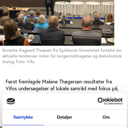
Annette Aagaard Thuesen fra Syddansk Universitet fortalte om
aktuelle tendenser inden for borgerinddragelse og demokratisk
dialog. Foto: Vifo
Først fremlagde Malene Thøgersen resultater fra
Vifos undersøgelser af lokale samråd med fokus på,
hvad vi kan lære af undersøgelsen, når det gælder
den videre udvikling af samrådenes rolle og den rolle,
de spiller i det lokale demokrati.
Samtykke
Detaljer
Om