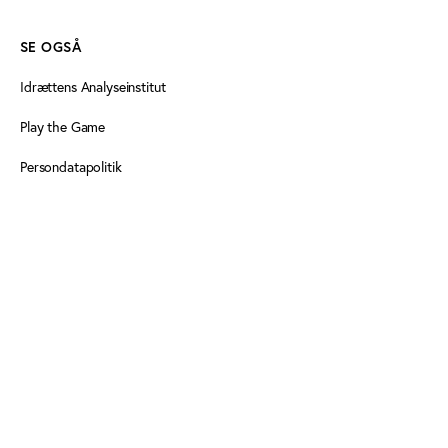
SE OGSÅ
Idrættens Analyseinstitut
Play the Game
Persondatapolitik
Cookiedeklaration
Tilgængelighedserklæring
FØLG OS HER
Facebook
LinkedIn
LinkedIn
Nyhedsbrev