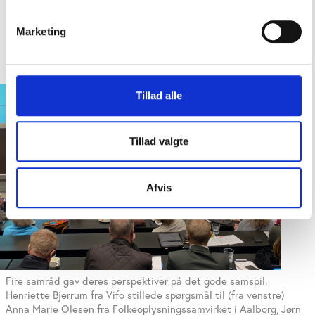
på situationer, hvor de har spillet en vigtig rolle, og
hvad de mener er afgørende for et godt samspil
Marketing
mellem kommuner og samråd.
Tillad alle
Tillad valgte
Afvis
Fire samråd gav deres perspektiver på det gode samspil.
Henriette Bjerrum fra Vifo stillede spørgsmål til (fra venstre)
Anna Marie Olesen fra Folkeoplysningssamvirket i Aalborg, Jørn