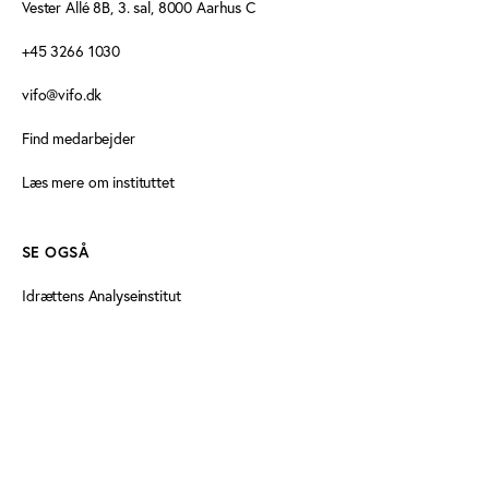
Vester Allé 8B, 3. sal, 8000 Aarhus C
+45 3266 1030
vifo@vifo.dk
Find medarbejder
Læs mere om instituttet
SE OGSÅ
Idrættens Analyseinstitut
Play the Game
Persondatapolitik
Cookiedeklaration
Tilgængelighedserklæring