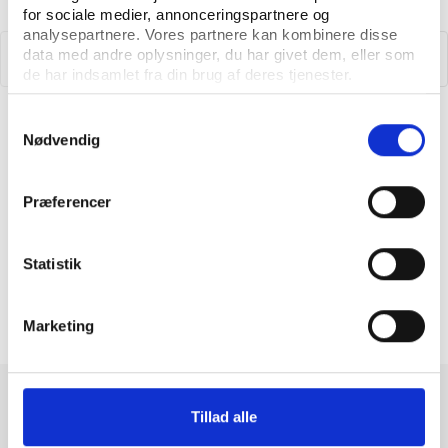
for sociale medier, annonceringspartnere og
analysepartnere. Vores partnere kan kombinere disse
data med andre oplysninger, du har givet dem, eller som
de har indsamlet fra din brug af deres tjenester.
Vifo
Samtykkevalg
Nødvendig
Folkeoplysningsloven
Præferencer
Statistik
SE ALLE
Marketing
Tillad alle
Igangværende undersøgelser