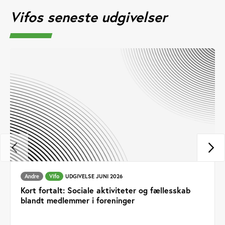
Vifos seneste udgivelser
Andre
Vifo
UDGIVELSE JUNI 2026
Kort fortalt: Sociale aktiviteter og fællesskab
blandt medlemmer i foreninger