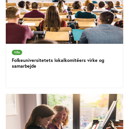
Vifo
Folkeuniversitetets lokalkomitéers virke og
samarbejde