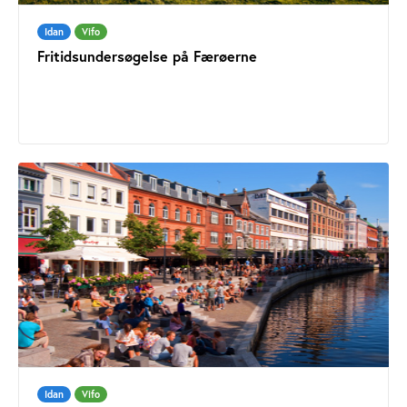
Idan
Vifo
Fritidsundersøgelse på Færøerne
Idan
Vifo