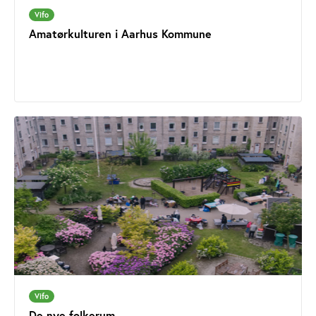
Vifo
Amatørkulturen i Aarhus Kommune
Vifo
De nye folkerum