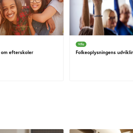
Vifo
 om efterskoler
Folkeoplysningens udvikli