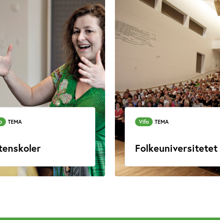
o
TEMA
Vifo
TEMA
tenskoler
Folkeuniversitetet