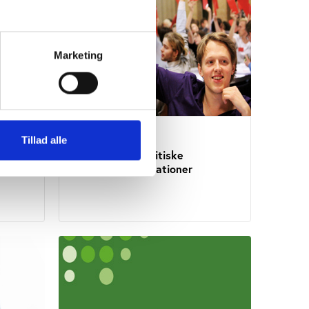
Marketing
Vifo
Tillad alle
Fakta om de politiske
ungdomsorganisationer