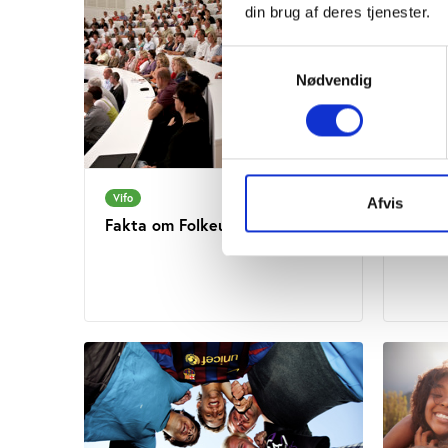
din brug af deres tjenester.
Samtykkevalg
Nødvendig
Vifo
Vifo
Afvis
Fakta om Folkeuniversitetet
Fakta