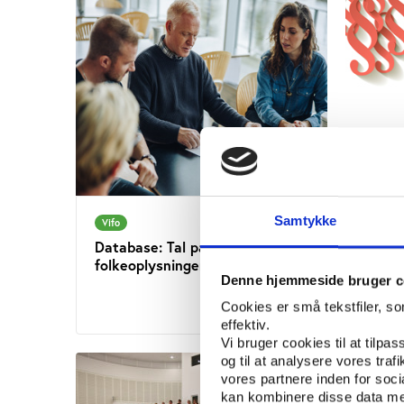
Samtykke
Vifo
Vifo
Database: Tal på
Folke
folkeoplysningen i kommunerne
Denne hjemmeside bruger c
Cookies er små tekstfiler, s
effektiv.
Vi bruger cookies til at tilpas
og til at analysere vores tra
vores partnere inden for soc
kan kombinere disse data med