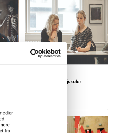
Vifo
Fakta om daghøjskoler
e
 medier
ed
tnere
t fra