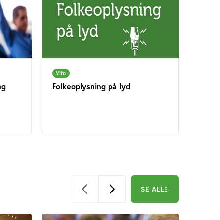
Vifo
ng
Folkeoplysning på lyd
SE ALLE