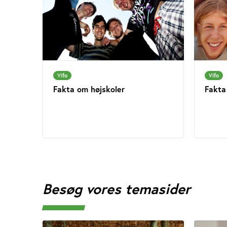
Vifo
Vifo
Fakta om højskoler
Fakta
Besøg vores temasider