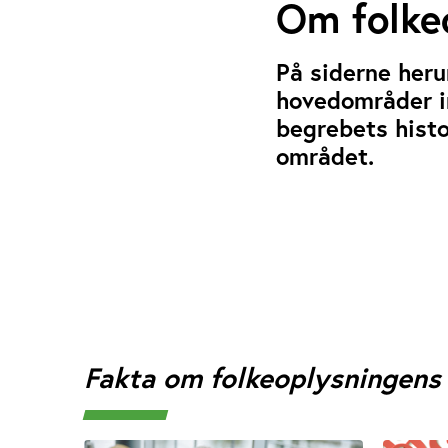
Om folke
På siderne her
hovedområder in
begrebets histo
området.
Fakta om folkeoplysningens