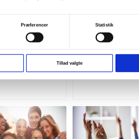
Præferencer
Statistik
Vifo
Tillad valgte
 om spejdere
Fakta om de religiøse
ungdomsorganisationer