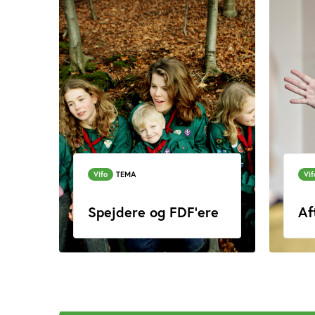
Vifo
TEMA
Vif
Spejdere og FDF'ere
Af