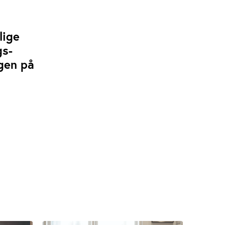
lige
gs-
ngen på