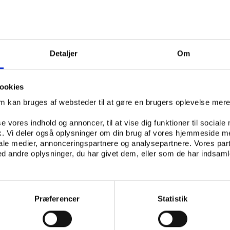
et kl. 10.30 her!
i også ned i, hvordan udviklingen ser ud. Undersøgelsen b
Detaljer
Om
egistrering af og efterfølgende spørgeskemaundersøgelse 
ngeland og Ærø, som er gennemført i 2024, men som også 
2010, hvilket gør det muligt at sammenligne udviklingen 
ookies
om kan bruges af websteder til at gøre en brugers oplevelse mer
rk’ er første del af et større forskningsprojekt, som Vifo
se vores indhold og annoncer, til at vise dig funktioner til sociale
jde med Center for Forskning i Idræt, Sundhed og Civils
fik. Vi deler også oplysninger om din brug af vores hjemmeside m
ngsprojektet er finansieret af TrygFonden.
iale medier, annonceringspartnere og analysepartnere. Vores par
 andre oplysninger, du har givet dem, eller som de har indsamle
 rapporten her eller læse de tilhørende artikler, der opsum
Præferencer
Statistik
pporten