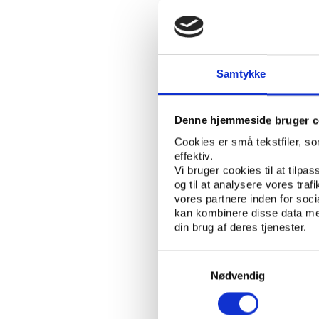
Du kan tilgå webinar
På webinaret dykker v
Samtykke
nemlig på en samlet r
foreninger på Fyn, La
gennemført i 2004 og 
Denne hjemmeside bruger c
årig periode.
Cookies er små tekstfiler, s
effektiv.
’Foreningslivet i Danma
Vi bruger cookies til at tilpas
gennemfører i samarbe
og til at analysere vores tra
(CISC) på SDU. Forskni
vores partnere inden for soc
kan kombinere disse data med
Du kan orientere dig i
din brug af deres tjenester.
af resultaterne.
Samtykkevalg
Nødvendig
Download ra