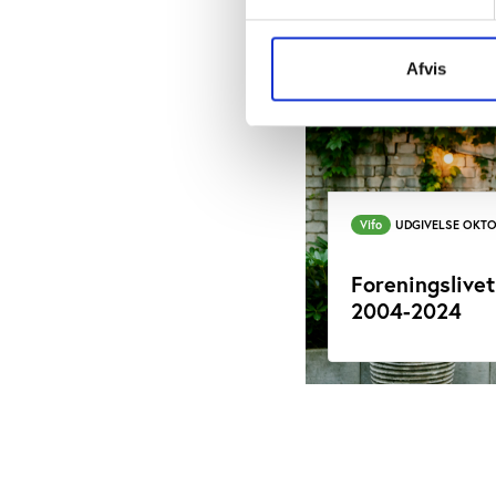
Afvis
Vifo
UDGIVELSE OKTO
Foreningslive
2004-2024