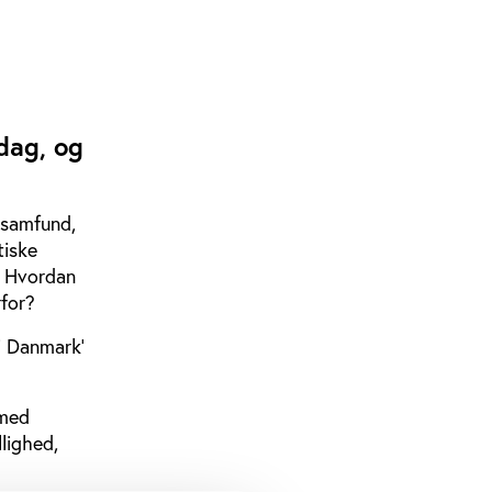
n
dag, og
t samfund,
tiske
g? Hvordan
rfor?
i Danmark’
 med
llighed,