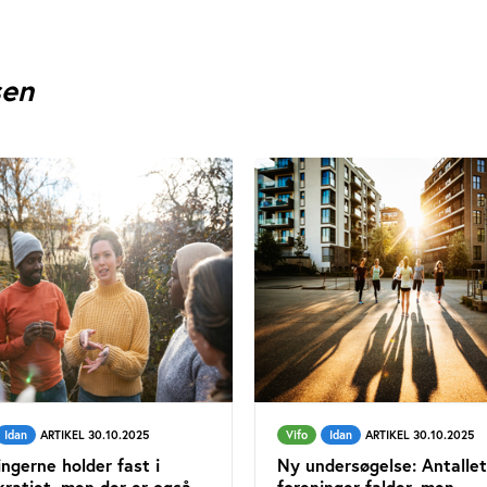
sen
Idan
ARTIKEL 30.10.2025
Vifo
Idan
ARTIKEL 30.10.2025
ingerne holder fast i
Ny undersøgelse: Antallet
ratiet, men der er også
foreninger falder, men