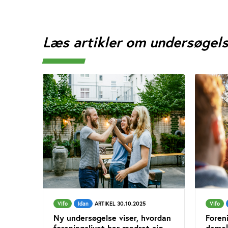
Læs artikler om undersøgel
Vifo
Idan
ARTIKEL 30.10.2025
Vifo
Ny undersøgelse viser, hvordan
Foren
foreningslivet har ændret sig
demok