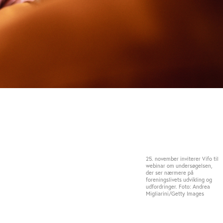
25. november inviterer Vifo til
webinar om undersøgelsen,
der ser nærmere på
foreningslivets udvikling og
udfordringer. Foto: Andrea
Migliarini/Getty Images