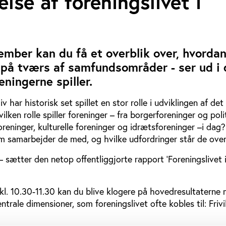
lse af foreningslivet i
ember kan du få et overblik over, hvorda
- på tværs af samfundsområder - ser ud i 
reningerne spiller.
liv har historisk set spillet en stor rolle i udviklingen af de
ilken rolle spiller foreninger – fra borgerforeninger og poli
 foreninger, kulturelle foreninger og idrætsforeninger –i da
em samarbejder de med, og hvilke udfordringer står de ove
 sætter den netop offentliggjorte rapport ’Foreningslivet 
kl. 10.30-11.30 kan du blive klogere på hovedresultaterne
ntrale dimensioner, som foreningslivet ofte kobles til: Frivi