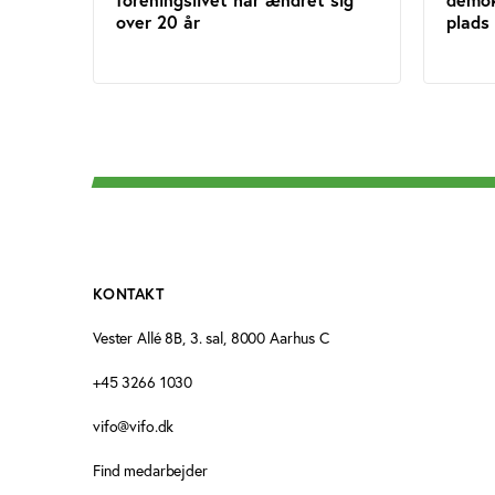
over 20 år
plads 
KONTAKT
Vester Allé 8B, 3. sal, 8000 Aarhus C
+45 3266 1030
vifo@vifo.dk
Find medarbejder