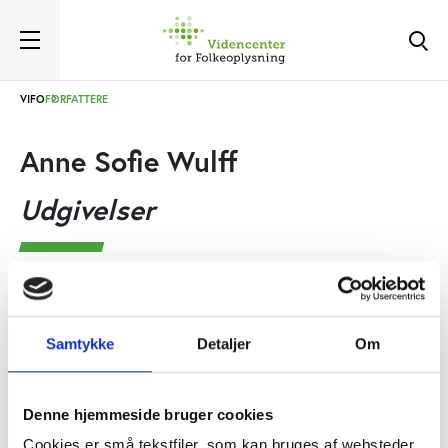
VIFO
FORFATTERE
Anne Sofie Wulff
Udgivelser
Andre
UDGIVELSE
Ungeanalyse 2023
Anne Sofie Wulff, Simon Meggers Matthiesen, Emilie
Samtykke
Detaljer
Om
Blinkenberg
Denne hjemmeside bruger cookies
Cookies er små tekstfiler, som kan bruges af websteder