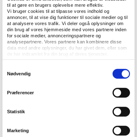
Artikler
til at gøre en brugers oplevelse mere effektiv.
Vi bruger cookies til at tilpasse vores indhold og
annoncer, til at vise dig funktioner til sociale medier og til
at analysere vores trafik. Vi deler også oplysninger om
din brug af vores hjemmeside med vores partnere inden
for sociale medier, annonceringspartnere og
analysepartnere. Vores partnere kan kombinere disse
data med andre oplysninger, du har givet dem, eller som
de har indsamlet fra din brug af deres tjenester.
Samtykkevalg
KONTAKT
Nødvendig
Vester Allé 8B, 3. sal, 8000 Aarhus C
Præferencer
+45 3266 1030
vifo@vifo.dk
Statistik
Find medarbejder
Marketing
Læs mere om instituttet