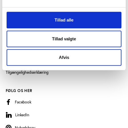
SE OGSÅ
Tillad alle
Idrættens Analyseinstitut
Play the Game
Tillad valgte
Persondatapolitik
Afvis
Cookiedeklaration
Tilgængelighedserklæring
FØLG OS HER
Facebook
LinkedIn
LinkedIn
Nyhedsbrev