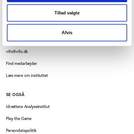
Tillad valgte
KONTAKT
Vester Allé 8B, 3. sal, 8000 Aarhus C
Afvis
+45 3266 1030
vifo@vifo.dk
Find medarbejder
Læs mere om instituttet
SE OGSÅ
Idrættens Analyseinstitut
Play the Game
Persondatapolitik