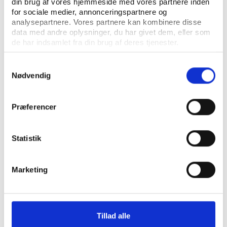
din brug af vores hjemmeside med vores partnere inden
for sociale medier, annonceringspartnere og
analysepartnere. Vores partnere kan kombinere disse
data med andre oplysninger, du har givet dem, eller som
Idan
KOMMENTAR
de har indsamlet fra din brug af deres tjenester.
Debatindlæg: Er det en udfordring at skabe
attraktive idrætstilbud til unge kvinder?
Samtykkevalg
Maja Pilgaard, Cecilie Rohde Andersen, Anton Hvidberg
Nødvendig
Munch
Præferencer
Idan
ARTIKEL
Idan analyserer kommunernes
facilitetspolitikker
Statistik
Anton Hvidberg Munch, Nathalie Zahle
Marketing
Tillad alle