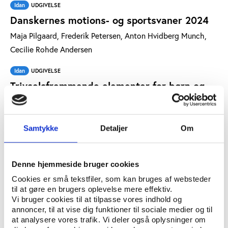
Idan
UDGIVELSE
Danskernes motions- og sportsvaner 2024
Maja Pilgaard, Frederik Petersen, Anton Hvidberg Munch,
Cecilie Rohde Andersen
Idan
UDGIVELSE
Trivselsfremmende elementer for børn og
unge i foreningsidrætten
Niels Anton Toftgård, Mette Eske, Anton Hvidberg Munch
Samtykke
Detaljer
Om
Vifo
UDGIVELSE
Folkeuniversitetets lokalkomitéer
Denne hjemmeside bruger cookies
Malene Thøgersen, Anton Hvidberg Munch, Henriette
Bjerrum
Cookies er små tekstfiler, som kan bruges af websteder
til at gøre en brugers oplevelse mere effektiv.
Vi bruger cookies til at tilpasse vores indhold og
annoncer, til at vise dig funktioner til sociale medier og til
Artikler
at analysere vores trafik. Vi deler også oplysninger om