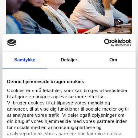
Vifo
ARTIKEL 13.04.2018
Ny struktur for Folkeuniversitetet vedtaget i
Samtykke
Detaljer
Om
Folketinget
Denne hjemmeside bruger cookies
Cookies er små tekstfiler, som kan bruges af websteder
til at gøre en brugers oplevelse mere effektiv.
Vi bruger cookies til at tilpasse vores indhold og
annoncer, til at vise dig funktioner til sociale medier og til
at analysere vores trafik. Vi deler også oplysninger om
din brug af vores hjemmeside med vores partnere inden
for sociale medier, annonceringspartnere og
analysepartnere. Vores partnere kan kombinere disse