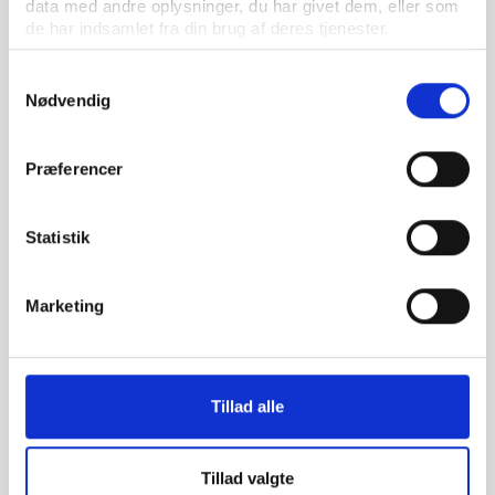
data med andre oplysninger, du har givet dem, eller som
de har indsamlet fra din brug af deres tjenester.
Samtykkevalg
Nødvendig
Vifo
ARTIKEL 10.07.2017
Lovforslag om ny struktur for Folkeuniversitetet
Præferencer
sendt i høring
Statistik
Marketing
Tillad alle
Tillad valgte