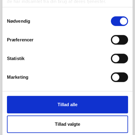
de har indsamlet fra din brug af deres tjenester.
Samtykkevalg
Vifo
ARTIKEL 28.06.2018
Nødvendig
Ny rapport beskriver aftenskolernes potentialer i
en landkommune
Præferencer
Statistik
Marketing
Tillad alle
Tillad valgte