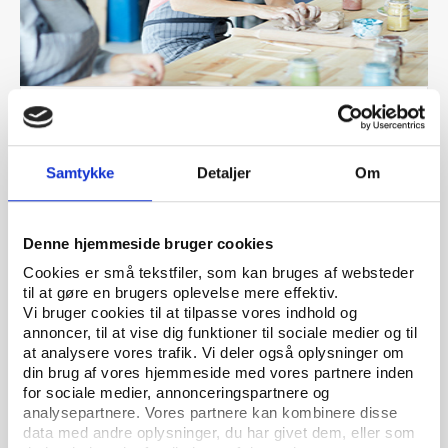
Vifo
ARTIKEL 30.08.2018
Aftenskoler fravælger fleksible
undervisningsformer
Samtykke
Detaljer
Om
Denne hjemmeside bruger cookies
Cookies er små tekstfiler, som kan bruges af websteder
til at gøre en brugers oplevelse mere effektiv.
Vi bruger cookies til at tilpasse vores indhold og
annoncer, til at vise dig funktioner til sociale medier og til
at analysere vores trafik. Vi deler også oplysninger om
din brug af vores hjemmeside med vores partnere inden
for sociale medier, annonceringspartnere og
analysepartnere. Vores partnere kan kombinere disse
data med andre oplysninger, du har givet dem, eller som