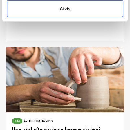
Vifo
KOMMENTAR 12.06.2018
Afvis
Vifos undersøgelse giver nye indsigter
Vifo
ARTIKEL 08.06.2018
Hvor skal aftenskolerne bevæge sig hen?