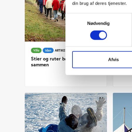
din brug af deres tjenester.
Samtykkevalg
Nødvendig
Vifo
Idan
ARTIKEL 12.06.2019
Vifo
Stier og ruter bør bindes bedre
Mange
Afvis
sammen
natur