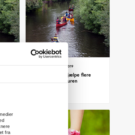
Vifo
ARTIKEL 31.07.2019
Projekter skal hjælpe flere
sårbare ud i naturen
e
 medier
ed
tnere
t fra