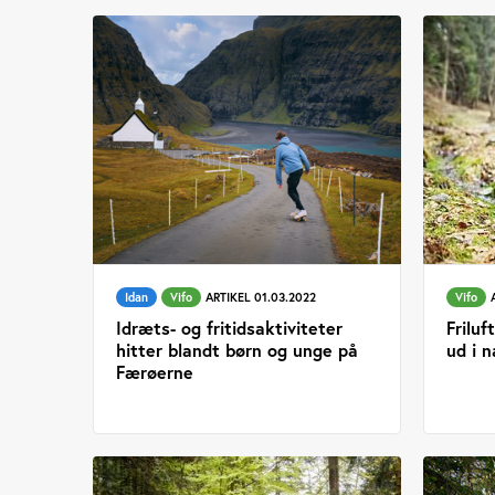
Idan
Vifo
ARTIKEL 01.03.2022
Vifo
Idræts- og fritidsaktiviteter
Friluf
hitter blandt børn og unge på
ud i 
Færøerne