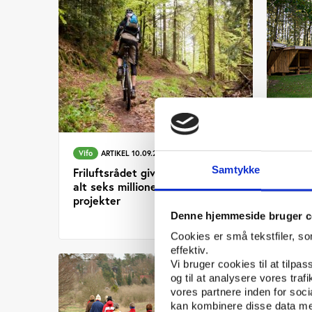
Vifo
ARTIKEL 10.09.2019
Vifo
Samtykke
Friluftsrådet giver tilskud for i
Rappo
alt seks millioner kroner til 71
friluf
projekter
Denne hjemmeside bruger c
Cookies er små tekstfiler, s
effektiv.
Vi bruger cookies til at tilpas
og til at analysere vores tra
vores partnere inden for soc
kan kombinere disse data med