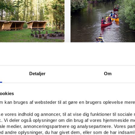
ARTIKEL 06.09.2019
Vifo
ARTIKEL 29.08.2019
Detaljer
Om
rt: Moderne sheltere gør
Naturen bidrager til
tsliv mere tilgængeligt
sundhedsfremme
ookies
om kan bruges af websteder til at gøre en brugers oplevelse mer
se vores indhold og annoncer, til at vise dig funktioner til sociale
fik. Vi deler også oplysninger om din brug af vores hjemmeside m
iale medier, annonceringspartnere og analysepartnere. Vores par
 andre oplysninger, du har givet dem, eller som de har indsamle