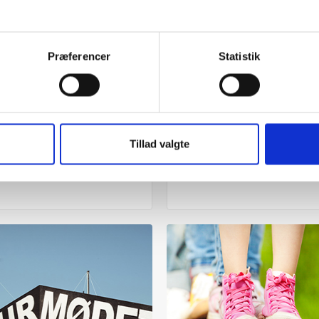
Præferencer
Statistik
ARTIKEL 24.05.2019
Vifo
ARTIKEL 01.05.2019
 barrierer for at færdes i
Friluftsrådet har fået ny
Tillad valgte
en
formand