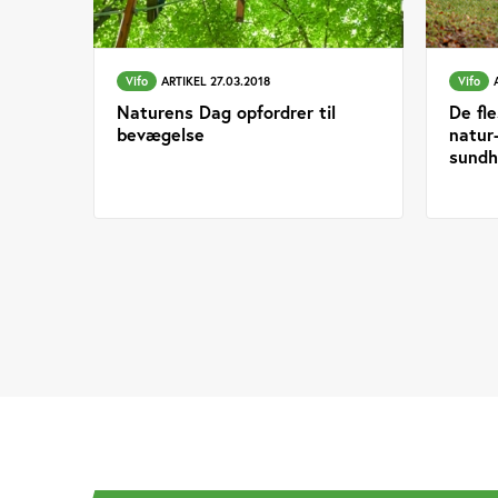
Vifo
ARTIKEL 27.03.2018
Vifo
Naturens Dag opfordrer til
De fl
bevægelse
natur-
sund