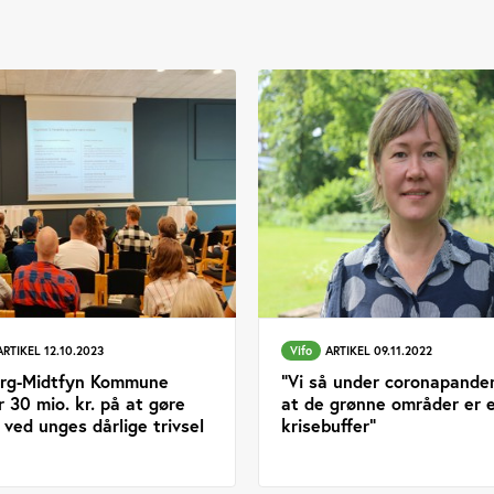
ARTIKEL 12.10.2023
Vifo
ARTIKEL 09.11.2022
rg-Midtfyn Kommune
"Vi så under coronapande
 30 mio. kr. på at gøre
at de grønne områder er 
 ved unges dårlige trivsel
krisebuffer"