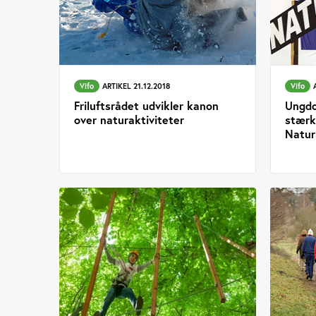
Vifo
ARTIKEL 21.12.2018
Vifo
Friluftsrådet udvikler kanon
Ungdo
over naturaktiviteter
stærk
Natu