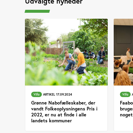
Udvalgte nyheder
Vifo
ARTIKEL 17.09.2024
Vifo
Grønne Nabofælleskaber, der
Faabo
vandt Folkeoplysningens Pris i
bruger
2022, er nu at finde i alle
noget
landets kommuner