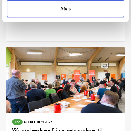
Vifo
ARTIKEL 13.12.2022
Afvis
Samråd har fingre i alt fra fritidspolitikker til nye
puljer og tilskud
Vifo
ARTIKEL 10.11.2022
Vifo skal evaluere Frirummets modsvar til