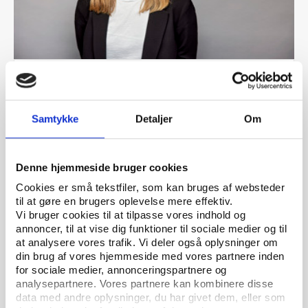
Vifo
PODCAST 26.01.2023
Folkeoplysning på lyd: "Giv de unge ansvar og
hyld frivilligheden"
Samtykke
Detaljer
Om
Denne hjemmeside bruger cookies
Cookies er små tekstfiler, som kan bruges af websteder
til at gøre en brugers oplevelse mere effektiv.
Vi bruger cookies til at tilpasse vores indhold og
annoncer, til at vise dig funktioner til sociale medier og til
at analysere vores trafik. Vi deler også oplysninger om
din brug af vores hjemmeside med vores partnere inden
for sociale medier, annonceringspartnere og
analysepartnere. Vores partnere kan kombinere disse
data med andre oplysninger, du har givet dem, eller som