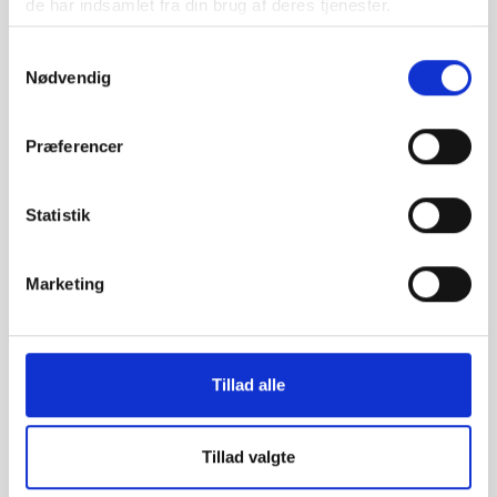
de har indsamlet fra din brug af deres tjenester.
Samtykkevalg
Vifo
PODCAST 23.01.2023
Nødvendig
Vifo lancerer ny podcastserie om folkeoplysning
Præferencer
Statistik
Marketing
Tillad alle
Tillad valgte