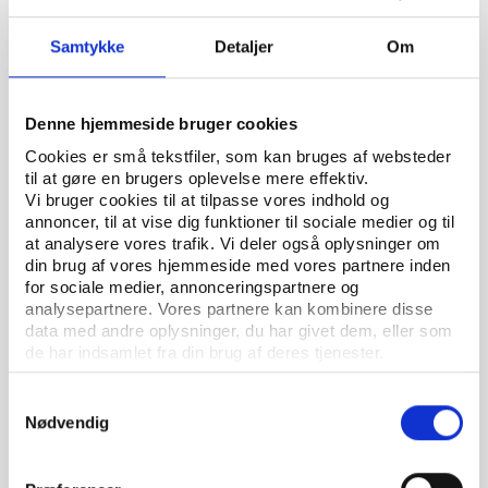
Samtykke
Detaljer
Om
Denne hjemmeside bruger cookies
Cookies er små tekstfiler, som kan bruges af websteder
til at gøre en brugers oplevelse mere effektiv.
Vi bruger cookies til at tilpasse vores indhold og
annoncer, til at vise dig funktioner til sociale medier og til
Vifo
ARTIKEL 05.07.2024
at analysere vores trafik. Vi deler også oplysninger om
Folkemødet 2024: Mange unge ønsker at handle
din brug af vores hjemmeside med vores partnere inden
på klimakrisen og gøre noget for den grønne
for sociale medier, annonceringspartnere og
omstilling nu
analysepartnere. Vores partnere kan kombinere disse
data med andre oplysninger, du har givet dem, eller som
de har indsamlet fra din brug af deres tjenester.
Samtykkevalg
Nødvendig