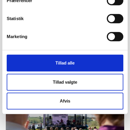
Præferencer
Statistik
Marketing
Vifo
ARTIKEL 03.06.2024
Højskolens rammer gør det nemmere at håndtere
paradokset i arbejdet med bæredygtighed
Tillad alle
Tillad valgte
Afvis