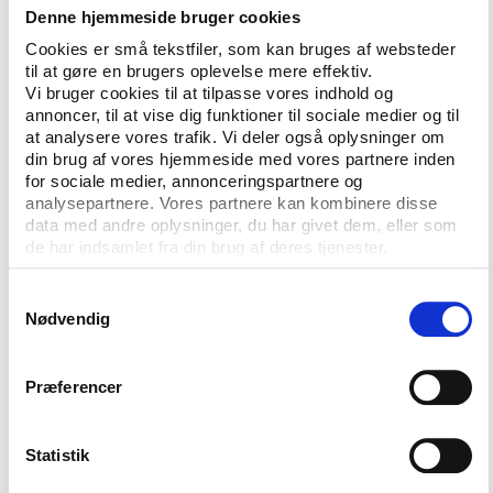
Denne hjemmeside bruger cookies
Årets aftenskolekommune
Cookies er små tekstfiler, som kan bruges af websteder
til at gøre en brugers oplevelse mere effektiv.
Prisen som årets aftenskole gives til en skole, som
Vi bruger cookies til at tilpasse vores indhold og
blandt andet går nye veje og rammer nye
annoncer, til at vise dig funktioner til sociale medier og til
målgrupper, skaber rum for læring og givende
at analysere vores trafik. Vi deler også oplysninger om
fællesskaber, gør en særlig indsats for sårbare og
din brug af vores hjemmeside med vores partnere inden
udsatte og/eller bidrager til at løse behov i
for sociale medier, annonceringspartnere og
analysepartnere. Vores partnere kan kombinere disse
lokalområdet. Prisen som årets aftenskoleunderviser
data med andre oplysninger, du har givet dem, eller som
gives til en underviser, der i særlig grad formår at
de har indsamlet fra din brug af deres tjenester.
skabe rum for inspiration, fællesskab og læring,
mens årets aftenskolekommune er én, der
Samtykkevalg
anerkender aftenskolernes betydning i
Nødvendig
lokalsamfundet.
Årets jury, der skal udpege vinderne, består af
Præferencer
Henriette Bjerrum fra Videncenter for
Folkeoplysning, Karina Willumsen fra
Statistik
kommunikationsbureauet SIVIL og Steffen Hartje fra
Fritid & Samfund.