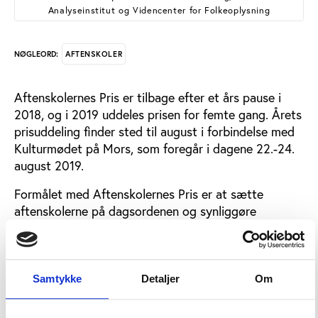
Analyseinstitut og Videncenter for Folkeoplysning
AFTENSKOLER
NØGLEORD:
Aftenskolernes Pris er tilbage efter et års pause i
2018, og i 2019 uddeles prisen for femte gang. Årets
prisuddeling finder sted til august i forbindelse med
Kulturmødet på Mors, som foregår i dagene 22.-24.
august 2019.
Formålet med Aftenskolernes Pris er at sætte
aftenskolerne på dagsordenen og synliggøre
aftenskolernes bidrag til samfundet ved at samle de
bedste eksempler fra hele landet. I 2019 uddeles der
priser inden for tre kategorier:
Samtykke
Detaljer
Om
Årets aftenskole
Årets underviser