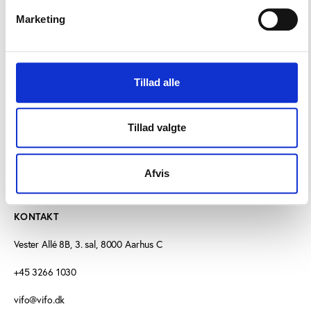
Marketing
Aftenskolernes Pris er udviklet som et samarbejde
mellem de fem store oplysningsforbund samt FO-
Aarhus, og indstillingerne til de tre priser skal ske til
de relevante oplysningsforbund.
Tillad alle
Tillad valgte
Afvis
KONTAKT
Vester Allé 8B, 3. sal, 8000 Aarhus C
+45 3266 1030
vifo@vifo.dk