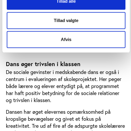
Tillad alle
evalueringen.
79 pct. af deltagerne i de to projekter har fået nye
Tillad valgte
venner gennem dansen. Sammenligner man med de
medlemmer i idrætsforeninger, der ligesom danserne
kun har været medlem i mindre end et år, er tallet
Afvis
her 48 pct.
Dans øger trivslen i klassen
De sociale gevinster i medskabende dans er også i
centrum i evalueringen af skoleprojektet. Her peger
både lærere og elever entydigt på, at programmet
har haft positiv betydning for de sociale relationer
og trivslen i klassen.
Dansen har øget elevernes opmærksomhed på
kropslige bevægelser og givet et fokus på
kreativitet. Tre ud af fire af de adspurgte skolelærere