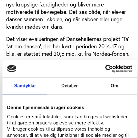
nye kropslige færdigheder og bliver mere
motiverede til bevægelse. Det ses både, når elever
danser sammen i skolen, og når naboer eller unge
kvinder mødes om dans.
Det viser evalueringen af Dansehallernes projekt ’Ta’
fat om dansen’, der har kørt i perioden 2014-17 og
bl.a. er støttet med 20,5 mio. kr. fra Nordea-fonden.
SDU’s Institut for Idræt og Biomekanik har foretaget
evalueringen af tre projekter under ’Ta’ fat om
dansen’: ’Dans med din nabo’, hvor der især
Samtykke
Detaljer
Om
medvirkede ældre borgere med en overvægt af
kvinder, ’Unge på vej’, der især havde deltagelse af
unge kvinder med anden etnisk baggrund, og ’Dans i
Denne hjemmeside bruger cookies
Skolen’ med ugentlig undervisning i dans i kortere
Cookies er små tekstfiler, som kan bruges af websteder
eller længere forløb.
til at gøre en brugers oplevelse mere effektiv.
Vi bruger cookies til at tilpasse vores indhold og
Samlet set har danseprojekterne involveret flere
annoncer, til at vise dig funktioner til sociale medier og til
tusinde danskere i medskabende dans, skriver