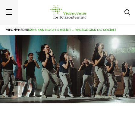
VIFO
NYHEDER
DANS KAN NOGET SÆRLIGT – PÆDAGOGISK OG SOCIALT