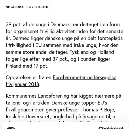
FRIVILLIGHED
NØGLEORD:
39 pct. af de unge i Danmark har deltaget i en form
for organiseret frivillig aktivitet inden for det seneste
år. Dermed ligger danske unge på en delt førsteplads
i frivillighed i EU sammen med irske unge, hvor den
samme store andel deltager. Tyskland og Holland
følger lige efter med 37 pct., og i bunden ligger
Finland med 17 pct.
Opgørelsen er fra en
Eurobarometer-undersøgelse
fra januar 2018
.
Kommunernes Landsforening har kigget nærmere på
tallene, og i artiklen
’Danske unge topper EU’s
frivilligbarometer’
giver professor Thomas P. Boje,
Roskilde Universitet, nogle bud på årsagerne til, at
så mange danske unge deltager i frivillige aktiviteter.