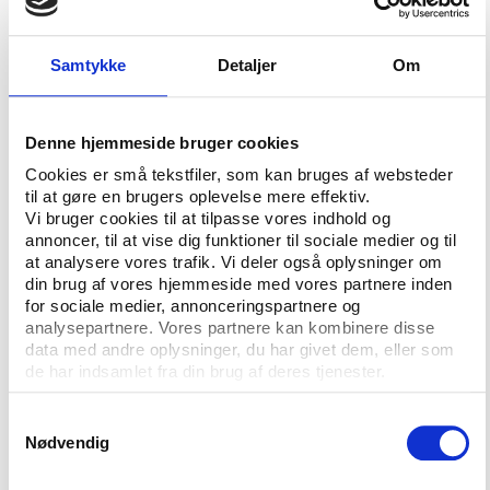
Ud over den stærke foreningstradition i Danmark er
uddannelse en væsentlig faktor:
Samtykke
Detaljer
Om
”Danske unge er generelt bedre uddannet end unge i
flere af de øst- og sydeuropæiske lande, og vi ved,
at uddannelse er den vigtigste indikator for at være
Denne hjemmeside bruger cookies
frivillig. Hver anden højtuddannet er frivillig uanset
Cookies er små tekstfiler, som kan bruges af websteder
alder og køn, mens det kun er omkring hver femte
til at gøre en brugers oplevelse mere effektiv.
Vi bruger cookies til at tilpasse vores indhold og
blandt personer uden uddannelse. Samtidig har vi et
annoncer, til at vise dig funktioner til sociale medier og til
højt lighedsniveau, der betyder, at mange har
at analysere vores trafik. Vi deler også oplysninger om
ressourcerne til at være frivillige sammenlignet med
din brug af vores hjemmeside med vores partnere inden
samfund med større ulighed,” siger Thomas P. Boje til
for sociale medier, annonceringspartnere og
Kommunernes Landsforening.
analysepartnere. Vores partnere kan kombinere disse
data med andre oplysninger, du har givet dem, eller som
Han påpeger dog, at medlemsfrivilligheden, altså at
de har indsamlet fra din brug af deres tjenester.
folk er medlem af den organisation, de laver frivilligt
Samtykkevalg
arbejde i, er kraftigt faldende.
Nødvendig
"De unge er i stadig mindre grad engageret i