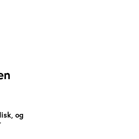
 en
isk, og
r