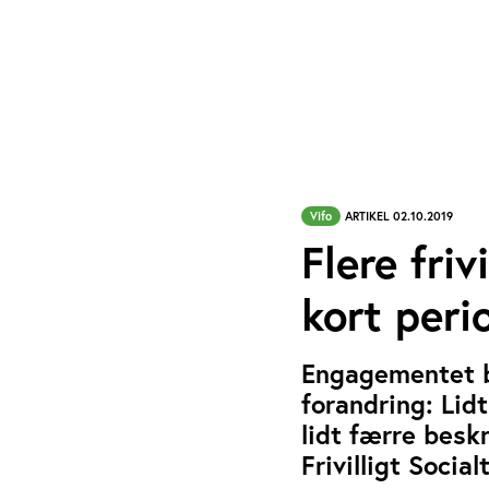
Vifo
ARTIKEL 02.10.2019
Flere friv
kort peri
Engagementet bl
forandring: Lid
lidt færre beskr
Frivilligt Social