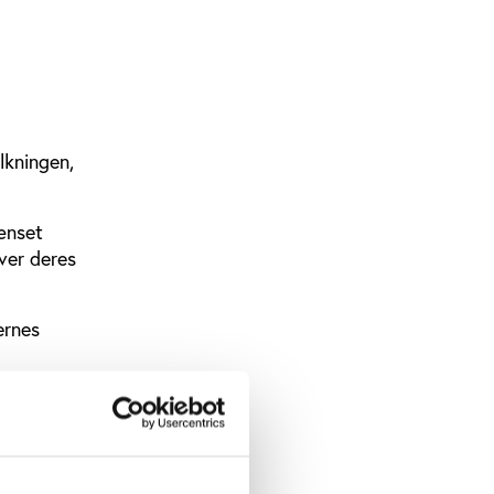
lkningen,
rænset
iver deres
ernes
 episodiske
terviews
illige