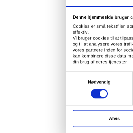
engagement.
Især det kontinuerlige
Denne hjemmeside bruger c
de frivillige kun ønske
Cookies er små tekstfiler, s
f.eks. som regel af per
effektiv.
giver ikke overraskend
Vi bruger cookies til at tilpas
episodiske engagement
og til at analysere vores tra
vores partnere inden for soc
Samtidig giver det me
kan kombinere disse data med
være forpligtet overf
din brug af deres tjenester.
og foreningerne oplever
Samtykkevalg
frivillige.
Nødvendig
Tendensen kan udfordre 
det sociale arbejde, s
frivillige sociale indsa
Undersøgelsen viser en 
Afvis
engagement. Jo ældre de
engagement.