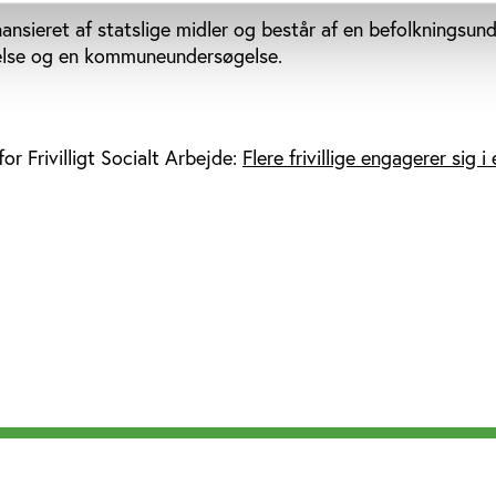
inansieret af statslige midler og består af en befolkningsun
else og en kommuneundersøgelse.
r Frivilligt Socialt Arbejde:
Flere frivillige engagerer sig i