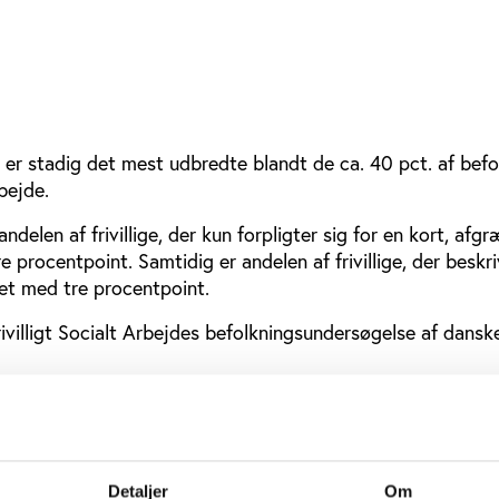
er stadig det mest udbredte blandt de ca. 40 pct. af befo
rbejde.
delen af frivillige, der kun forpligter sig for en kort, afg
e procentpoint. Samtidig er andelen af frivillige, der beskr
ldet med tre procentpoint.
rivilligt Socialt Arbejdes befolkningsundersøgelse af dansk
vet et 12 sider stort videnstema '
Frivillige engagerer sig i
tal fra Frivilligrapportens befolkningsundersøgelse 2019, in
er og relevant forskning. Sidst i temaet giver centret nogle
an foreninger kan arbejde med udviklingen i danskernes friv
Detaljer
Om