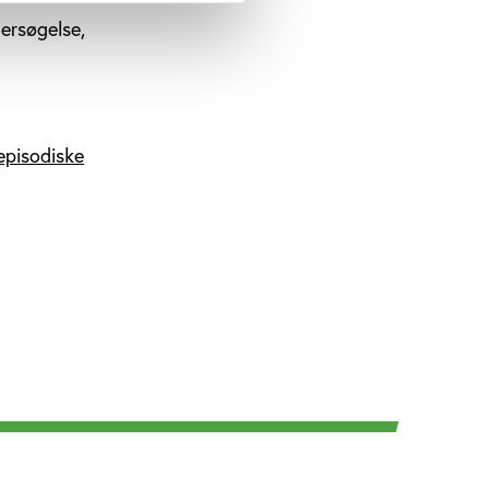
dersøgelse,
 episodiske