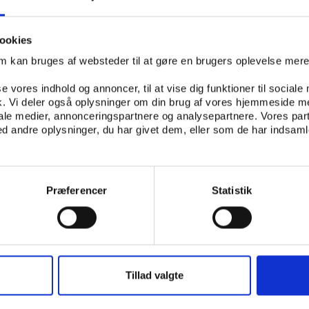
 arbejde i foreninger kan blive udfordret, hvis en voksende
ookies
r at binde sig for en kortere periode. Bestyrelsesarbejde u
om kan bruges af websteder til at gøre en brugers oplevelse mer
soner, der er valgt for et eller to år ad gangen. Mange for
e udtryk for, at deres organisatoriske rammer kolliderer m
se vores indhold og annoncer, til at vise dig funktioner til sociale
, skriver centret.
fik. Vi deler også oplysninger om din brug af vores hjemmeside m
iale medier, annonceringspartnere og analysepartnere. Vores par
re episodiske engagement ikke nødvendigvis samme følelse
 andre oplysninger, du har givet dem, eller som de har indsamle
or organisationen som helhed, som et fastere engagement 
, at de i højere grad skal støtte de episodisk frivillige en
Præferencer
Statistik
relationer, kontakt og tillid mellem frivillige og brugere 
kriver centret. Det er elementer, der er helt afgørende i ma
tser.
tendens til, at unge frivillige er mest episodiske i deres
Tillad valgte
n frivillige bliver, jo større er tilbøjeligheden til et fast