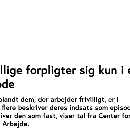
illige forpligter sig kun i
ode
andt dem, der arbejder frivilligt, er i
t flere beskriver deres indsats som episod
iver den som fast, viser tal fra Center fo
t Arbejde.