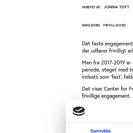
JONNA TOFT
SKREVET AF:
FRIVILLIGHED
NØGLEORD:
Det faste engagement 
der udfører frivilligt a
Men fra 2017-2019 er an
periode, steget med tr
indsats som ’fast’, fa
Det viser Center for F
frivillige engagement.
Centret har netop udgi
indsatser
' baseret på 
med frivillige forening
anbefalinger til, hvord
Samtykke