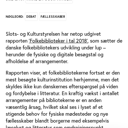
DEBAT
FÆLLESSKABER
NØGLEORD:
Slots- og Kulturstyrelsen har netop udgivet
rapporten
’Folkebiblioteker i tal 2018’
, som sætter de
danske folkebibliotekers udvikling under lup –
herunder de fysiske og digitale besøgstal og
afholdelse af arrangementer.
Rapporten viser, at folkebibliotekerne fortsat er den
mest besøgte kulturinstitution herhjemme, men det
skyldes ikke kun danskernes efterspørgsel på viden
og fordybelse i litteratur. En kraftig vækst i antallet
arrangementer på bibliotekerne er en anden
væsentlig årsag, hvilket skal ses i lyset af et
stigende behov for fysiske mødesteder og nye
fællesskaber blandt borgerne med eksempelvis
læselyst og litteratur som omdrejningspunkt.