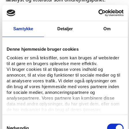
Det samlede antal af aktiviteter på de godt 245
danske folkebiblioteker er steget fra 22.215 i 2017 til
24.316 i 2018 (svarende til 8,6 procent) og med cirka
Samtykke
Detaljer
Om
en tredjedel fra 2014 til 2018.Arrangementerne
omfatter forfattermøder og andre
litteraturformidlende aktiviteter såsom booktalks,
Denne hjemmeside bruger cookies
læseklubber og bogbingo, der både er initieret af
Cookies er små tekstfiler, som kan bruges af websteder
bibliotekets personale, i samarbejde med en ekstern
til at gøre en brugers oplevelse mere effektiv.
partner (forening, aftenskole etc.) eller af borgerne
Vi bruger cookies til at tilpasse vores indhold og
selv.
annoncer, til at vise dig funktioner til sociale medier og til
at analysere vores trafik. Vi deler også oplysninger om
Derudover er en række arrangementer, som
din brug af vores hjemmeside med vores partnere inden
understøtter uformel læring og lokale fællesskaber,
for sociale medier, annonceringspartnere og
hvilket kan være kodnings- og
analysepartnere. Vores partnere kan kombinere disse
data med andre oplysninger, du har givet dem, eller som
programmeringsworkshops for børn.
de har indsamlet fra din brug af deres tjenester.
Bibliotekernes øgede fokus på borgerinddragelse
Samtykkevalg
kommer til udtryk ved, at der i 2018 blev afholdt
Nødvendig