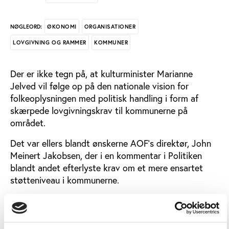
ØKONOMI
ORGANISATIONER
NØGLEORD:
LOVGIVNING OG RAMMER
KOMMUNER
Der er ikke tegn på, at kulturminister Marianne
Jelved vil følge op på den nationale vision for
folkeoplysningen med politisk handling i form af
skærpede lovgivningskrav til kommunerne på
området.
Det var ellers blandt ønskerne AOF’s direktør, John
Meinert Jakobsen, der i en kommentar i Politiken
blandt andet efterlyste krav om et mere ensartet
støtteniveau i kommunerne.
Men i et svar den 6. januar opfordrer
kulturministeren til, at træde varsomt i forhold til en
politisk indgriben over for kommunerne.