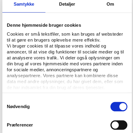
Samtykke
Detaljer
Om
”Folkeoplysningens styrke er netop, at den er lokalt
forankret”, skriver Marianne Jelved i læserbrevet,
hvor hun taler for, at de enkelte kommuner bedst
Denne hjemmeside bruger cookies
selv kan afgøre, hvad der er værd at støtte.
Cookies er små tekstfiler, som kan bruges af websteder
til at gøre en brugers oplevelse mere effektiv.
”Folkeoplysningen skal være tilgængelig for alle
Vi bruger cookies til at tilpasse vores indhold og
borgere i hele landet. Men folkeoplysningens
annoncer, til at vise dig funktioner til sociale medier og til
organisationer har også et ansvar for selv at forny
at analysere vores trafik. Vi deler også oplysninger om
sig og spille ind i de aktuelle samfundsudfordringer
din brug af vores hjemmeside med vores partnere inden
for sociale medier, annonceringspartnere og
for på den måde at vise kommunerne, hvorfor
analysepartnere. Vores partnere kan kombinere disse
folkeoplysningstilbud er vigtige for borgerene.”
data med andre oplysninger, du har givet dem, eller som
de har indsamlet fra din brug af deres tjenester.
Hos Dansk Folkeoplysnings Samråd (DFS) er
sekretariatsleder Trine Bendix skuffet over
Samtykkevalg
kulturministerens svar:
Nødvendig
”Det er skuffende, hvis kulturministeren ikke mener,
at den fine nationale strategi skal følges op af
Præferencer
national handling,” siger Trine Bendix i en kommentar