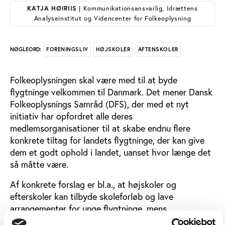
KATJA HØIRIIS
| Kommunikationsansvarlig, Idrættens
Analyseinstitut og Videncenter for Folkeoplysning
FORENINGSLIV
HØJSKOLER
AFTENSKOLER
NØGLEORD:
Folkeoplysningen skal være med til at byde
flygtninge velkommen til Danmark. Det mener Dansk
Folkeoplysnings Samråd (DFS), der med et nyt
initiativ har opfordret alle deres
medlemsorganisationer til at skabe endnu flere
konkrete tiltag for landets flygtninge, der kan give
dem et godt ophold i landet, uanset hvor længe det
så måtte være.
Af konkrete forslag er bl.a., at højskoler og
efterskoler kan tilbyde skoleforløb og lave
arrangementer for unge flygtninge, mens
amatørscener kan invitere flygtninge med i deres