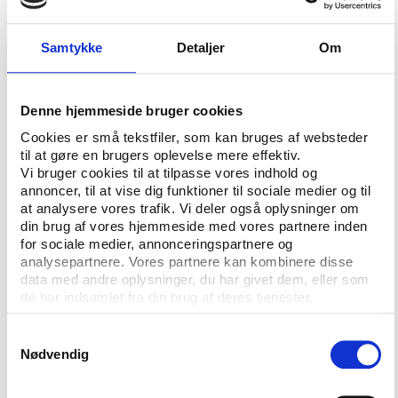
forestillinger, og aftenskoler kan tilbyde fripladser og
oprette kurser på flygtningecentrene. Det kan også
Samtykke
Detaljer
Om
være mindre sammenkomster og møder.
Ideen er, at det skal være lokale initiativer, der
tilbydes i flygtningecentrenes nærområder af lokale
Denne hjemmeside bruger cookies
skoler og foreninger – gerne i partnerskaber med
Cookies er små tekstfiler, som kan bruges af websteder
andre foreninger. De lokale initiativer bakkes op af
til at gøre en brugers oplevelse mere effektiv.
Vi bruger cookies til at tilpasse vores indhold og
DFS, som løbende vil indsamle og udbrede viden om
annoncer, til at vise dig funktioner til sociale medier og til
de forskellige initiativer og partnerskaber i et
at analysere vores trafik. Vi deler også oplysninger om
katalog
.
din brug af vores hjemmeside med vores partnere inden
for sociale medier, annonceringspartnere og
I kataloget kan de folkeoplysende skoler og
analysepartnere. Vores partnere kan kombinere disse
foreninger allerede nu finde inspiration til egne
data med andre oplysninger, du har givet dem, eller som
aktiviteter blandt de mere end 100 aktiviteter for og
de har indsamlet fra din brug af deres tjenester.
med flygtninge, der allerede er i gang.
Samtykkevalg
Formålet med initiativet er at give flygtninge en
Nødvendig
bedre start på deres ophold i Danmark ved at
involvere dem i det danske foreningsliv og