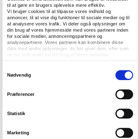
til at gøre en brugers oplevelse mere effektiv.
Anders la Cour, ledelses- og frivilligforsker ved CBS,
Vi bruger cookies til at tilpasse vores indhold og
vil åbne diskussionen med sit oplæg omkring
annoncer, til at vise dig funktioner til sociale medier og til
’Frivillighedens logik og dens politik’, som
at analysere vores trafik. Vi deler også oplysninger om
efterfølgende vil blive diskuteret i et panel
din brug af vores hjemmeside med vores partnere inden
bestående af Vibe Klarup Voetmann, formand for
for sociale medier, annonceringspartnere og
analysepartnere. Vores partnere kan kombinere disse
Frivilligrådet, Jacob Møller, chefkonsulent i KL, og
data med andre oplysninger, du har givet dem, eller som
Morten Skov Mogensen, generalsekretær i KFUM’s
de har indsamlet fra din brug af deres tjenester.
Sociale Arbejde.
Samtykkevalg
Om eftermiddagen byder konferencen herudover på
Nødvendig
en række oplæg, der ser nærmere på de muligheder,
vi har for at organisere, lægge strategier og udvikle
politiker for frivilligheden.
Præferencer
Konferencen finder sted i Odense Congress Center
og retter sig mod aktører fra frivillige organisationer,
Statistik
politikere og kommunalt ansatte, der arbejder med
frivillighed, samt andre med interesse for feltet.
Marketing
Prisen for deltagelse er 790 kr. Sidste frist for