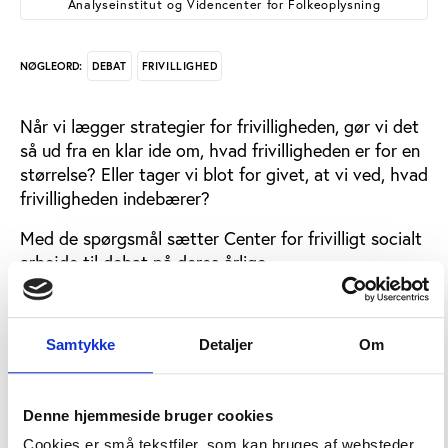
Analyseinstitut og Videncenter for Folkeoplysning
DEBAT
FRIVILLIGHED
NØGLEORD:
Når vi lægger strategier for frivilligheden, gør vi det
så ud fra en klar ide om, hvad frivilligheden er for en
størrelse? Eller tager vi blot for givet, at vi ved, hvad
frivilligheden indebærer?
Med de spørgsmål sætter Center for frivilligt socialt
arbejde til debat på deres årlige
Decemberkonference i Odense den 3. december
2014. Under overskriften ’Hvad f*** gør frivilligheden
frivillig’ vil forskere og aktører i det frivillige arbejde
Samtykke
Detaljer
Om
forsøge at træde et skridt tilbage og spørge
nærmere ind til, hvordan frivilligheden kan
karakteriseres, og hvad der sker med frivilligheden,
Denne hjemmeside bruger cookies
når vi lægger strategier for den.
Cookies er små tekstfiler, som kan bruges af websteder