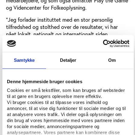
medarbejdere, og som også omfatter Play the Game
og Videncenter for Folkeoplysning.
”Jeg forlader instituttet med en stor personlig
tilfredshed og stolthed over de resultater, vi har
nået lokalt, nationalt og internationalt siden
opstarten af instituttet for over 13 år siden. Vi har i
min optik skabt et fagligt inspirerende og
nytænkende miljø i absolut topklasse for yderst
Samtykke
Detaljer
Om
beskedne midler. Jeg vil gerne sende en stor tak til
de samarbejdspartnere og medarbejdere, som
gennem årene har været med på rejsen. Jeg er sikker
Denne hjemmeside bruger cookies
på, at Idan også i fremtiden vil stå for integritet,
Cookies er små tekstfiler, som kan bruges af websteder
faglighed, relevans og nysgerrighed i forhold til at
til at gøre en brugers oplevelse mere effektiv.
belyse og perspektivere de største udfordringer i
Vi bruger cookies til at tilpasse vores indhold og
idrætssektoren og den brede folkeoplysende sektor,”
annoncer, til at vise dig funktioner til sociale medier og til
siger Henrik H. Brandt.
at analysere vores trafik. Vi deler også oplysninger om
din brug af vores hjemmeside med vores partnere inden
Instituttets bestyrelse har taget opsigelsen til
for sociale medier, annonceringspartnere og
efterretning. Arbejdet med at videreføre instituttet
analysepartnere. Vores partnere kan kombinere disse