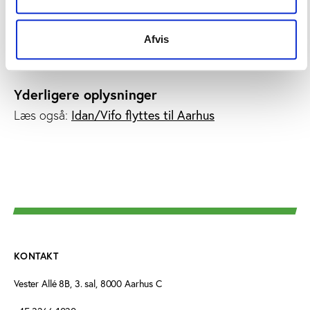
velarrangeret konference sammen med
medarbejderne og på at aflevere instituttet til min
efterfølger i bedst mulig stand,” siger Henrik H.
Afvis
Brandt.
Yderligere oplysninger
Idan/Vifo flyttes til Aarhus
Læs også:
KONTAKT
Vester Allé 8B, 3. sal, 8000 Aarhus C