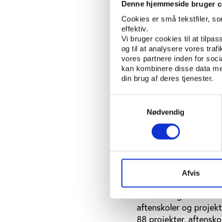
Denne hjemmeside bruger c
Partnerskabspris
Cookies er små tekstfiler, s
effektiv.
Den international
Vi bruger cookies til at tilpas
Den innovative p
og til at analysere vores tra
vores partnere inden for soc
Integrationspris
kan kombinere disse data med
din brug af deres tjenester.
Underviserprisen
Aftenskolens ild
Samtykkevalg
Nødvendig
Årets aftenskole
Årets aftensko
En uafhængig jury vil 
forskellige kategorier. 
Afvis
Aftenskolernes pris b
inviterede gæster inkl
aftenskoler og projekter
88 projekter, aftenskol