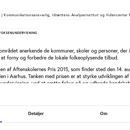
S
| Kommunikationsansvarlig, Idrættens Analyseinstitut og Videncenter f
VOKSENUNDERVISNING
leområdet anerkende de kommuner, skoler og personer, der i
 at forny og forbedre de lokale folkeoplysende tilbud.
en af Aftenskolernes Pris 2015, som finder sted den 14. a
den i Aarhus. Tanken med prisen er at styrke udviklingen af
undervisning, ved at sætte fokus på og udbrede kendskabe
de, aktuelle og debatskabende aktiviteter, der også foreg
ver.
tille kandidater til de ti forskellige priser, som er:
Detaljer
Om
de pris