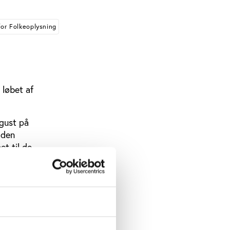
or Folkeoplysning
 løbet af
ugust på
 den
t til de
år i