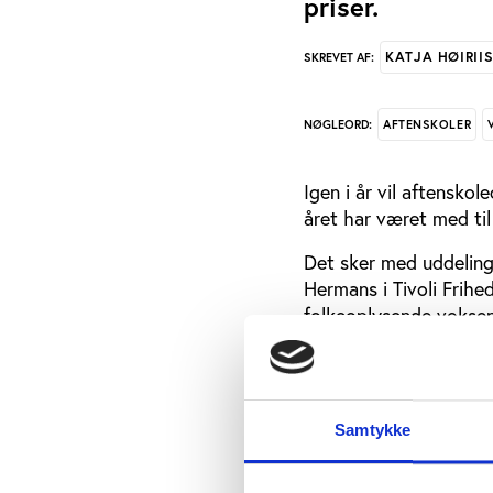
priser.
KATJA HØIRII
SKREVET AF:
AFTENSKOLER
NØGLEORD:
Igen i år vil aftensko
året har været med til
Det sker med uddeling
Hermans i Tivoli Frihe
folkeoplysende voksen
nyskabende, engageren
aftenskolerne landet o
Det er nu muligt at inds
Samtykke
Handicapprisen
Den debatskaben