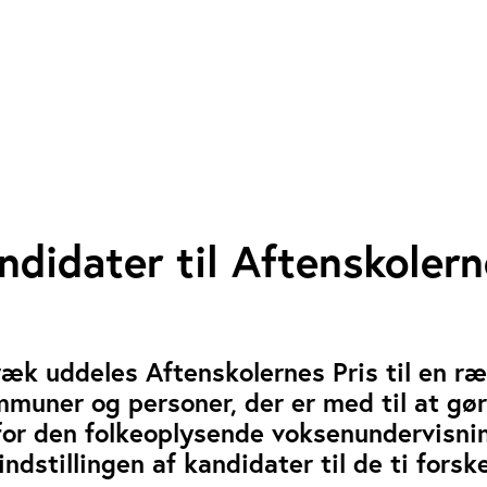
andidater til Aftenskoler
træk uddeles Aftenskolernes Pris til en r
mmuner og personer, der er med til at gø
for den folkeoplysende voksenundervisni
indstillingen af kandidater til de ti forske