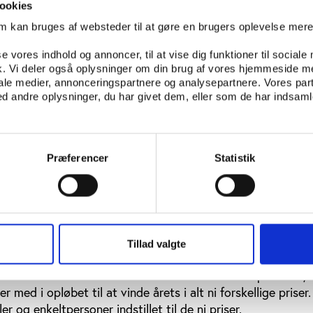
ookies
en
om kan bruges af websteder til at gøre en brugers oplevelse mer
e pris
se vores indhold og annoncer, til at vise dig funktioner til sociale
ris
fik. Vi deler også oplysninger om din brug af vores hjemmeside m
iale medier, annonceringspartnere og analysepartnere. Vores par
en
 andre oplysninger, du har givet dem, eller som de har indsamle
sjæl
Præferencer
Statistik
lekommune
vurdere de indstillede kandidater og udvælge vinderne i de
Kandidater til årets priser skal indstilles senest 15. maj.
Tillad valgte
lev uddelt første gang i 2014 under overværelse af over 25
usive kulturminister Marianne Jelved. Her var 27 personer,
 med i opløbet til at vinde årets i alt ni forskellige priser. 
er og enkeltpersoner indstillet til de ni priser.