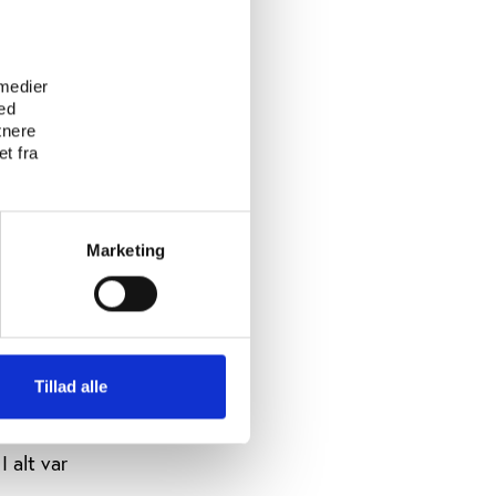
e
 medier
ed
tnere
t fra
Marketing
Tillad alle
0
I alt var