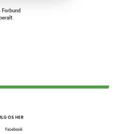
s Forbund
beralt
ØLG OS HER
Facebook