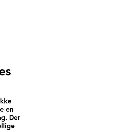
nes
ække
re en
ng. Der
llige