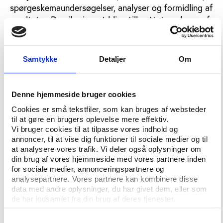
spørgeskemaundersøgelser, analyser og formidling af
resultater. Du vil primært blive tilknyttet analysen af
fritidslivet på Færøerne, men du kan også få opgaver
på andre af instituttets projekter.
Samtykke
Detaljer
Om
Arbejdsmæssigt er du grundig og systematisk. Du
skal både kunne arbejde selvstændigt og kunne
indgå i samarbejder med andre. Det er en
Denne hjemmeside bruger cookies
forudsætning for jobbet, at du kan det færøske
Cookies er små tekstfiler, som kan bruges af websteder
sprog i både skrift og tale, og at du derudover har
til at gøre en brugers oplevelse mere effektiv.
gode formidlingsevner på dansk. Kendskab til den
Vi bruger cookies til at tilpasse vores indhold og
færøske kultur og organiseringen af det færøske
annoncer, til at vise dig funktioner til sociale medier og til
fritidsliv er derudover en stor fordel.
at analysere vores trafik. Vi deler også oplysninger om
din brug af vores hjemmeside med vores partnere inden
Vi forestiller os, at du er i gang med en
for sociale medier, annonceringspartnere og
samfundsvidenskabelig uddannelse, som f.eks.
analysepartnere. Vores partnere kan kombinere disse
data med andre oplysninger, du har givet dem, eller som
statskundskab, økonomi, antropologi eller sociologi.
de har indsamlet fra din brug af deres tjenester.
Det er en fordel, hvis du har kendskab til og
interesse for både kvantitative og kvalitative
Samtykkevalg