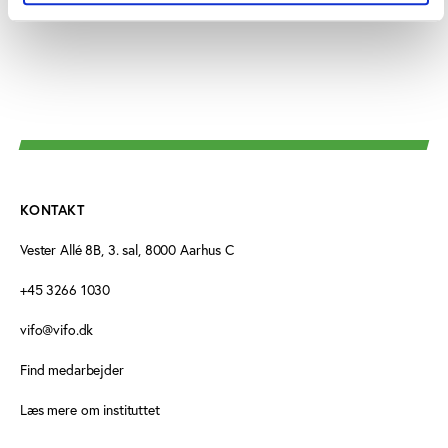
’Junioranalytiker’ i emnefeltet.
KONTAKT
Vester Allé 8B, 3. sal, 8000 Aarhus C
+45 3266 1030
vifo@vifo.dk
Find medarbejder
Læs mere om instituttet