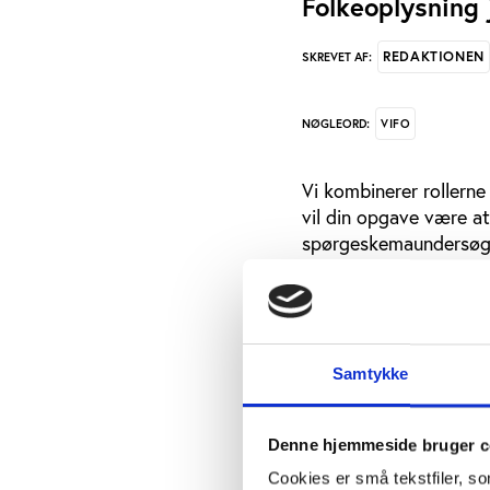
Folkeoplysning 
REDAKTIONEN
SKREVET AF:
VIFO
NØGLEORD:
Vi kombinerer rollerne
vil din opgave være at
spørgeskemaundersøgels
forskellige projekter 
(facilitetsdatabasen.dk
Arbejdsmæssigt er du 
og kunne indgå i samar
Samtykke
med excel og database
Vi forestiller os, at 
Denne hjemmeside bruger c
f.eks. statskundskab, 
Cookies er små tekstfiler, s
statistik og statistik