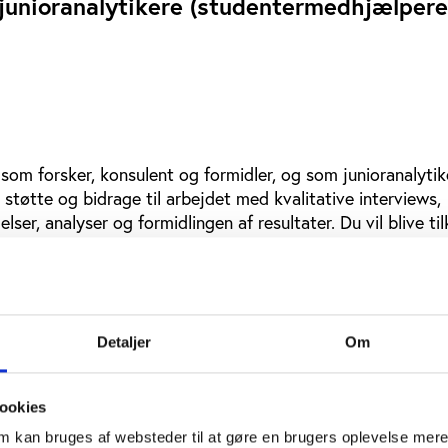
junioranalytikere (studentermedhjælpere
 som forsker, konsulent og formidler, og som junioranalyti
 støtte og bidrage til arbejdet med kvalitative interviews,
er, analyser og formidlingen af resultater. Du vil blive ti
og arbejdet med at opdatere og udvikle facilitetsdatabasen
), som er en af vores centrale aktiviteter.
grundig og systematisk. Du skal både kunne arbejde selv
bejder med andre. Det er en stor fordel at have flair for a
Detaljer
Om
r.
du er i gang med en samfundsvidenskabelig kandidatuddanne
ookies
økonomi, antropologi eller sociologi. Du har godt kendskab 
om kan bruges af websteder til at gøre en brugers oplevelse mer
programmer, men også gerne kendskab til kvalitative metod