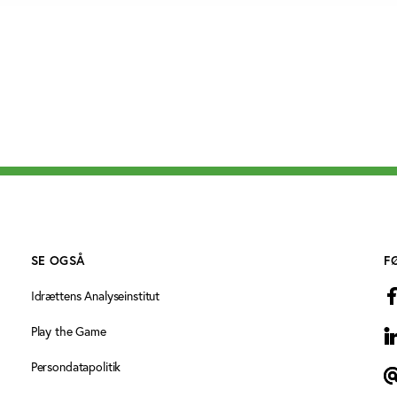
SE OGSÅ
F
Idrættens Analyseinstitut
Play the Game
L
Persondatapolitik
N