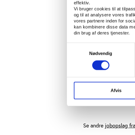
effektiv.
Vi bruger cookies til at tilpas
Du er selvstændigt tæn
og til at analysere vores tra
folkeoplysningens og i
vores partnere inden for soc
foreningslivet. Disse 
kan kombinere disse data med
transskribering af int
din brug af deres tjenester.
udvikling af spørgesk
Samtykkevalg
samtidig lyst til at i
Nødvendig
faglighed.
Vi behandler løbende 
din ansøgning, CV og k
emnefeltet.
Afvis
Læs mere
Se andre
jobopslag fr