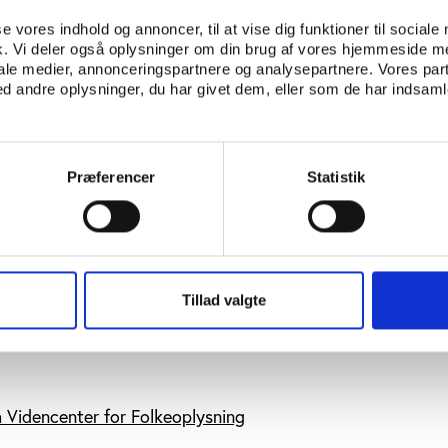
se vores indhold og annoncer, til at vise dig funktioner til sociale
kende og interesserer dig for civilsamfundet, frivillighed,
fik. Vi deler også oplysninger om din brug af vores hjemmeside m
drættens rolle i samfundet og har måske selv erfaringer som 
iale medier, annonceringspartnere og analysepartnere. Vores par
egenskaber får du brug for, når du assisterer vore analytike
 andre oplysninger, du har givet dem, eller som de har indsamle
erviews, hjælp med planlægning og afvikling af fokusgruppe
emaundersøgelser, desk-research og mere praktiske opgave
ndgå i et miljø, hvor en uformel tone går hånd i hånd med hø
Præferencer
Statistik
ansøgningerne, så send snarest muligt og senest den 5. ap
arakterudskrift til
job@idan.dk
og skriv ”Junioranalytiker” 
Tillad valgte
a Videncenter for Folkeoplysning