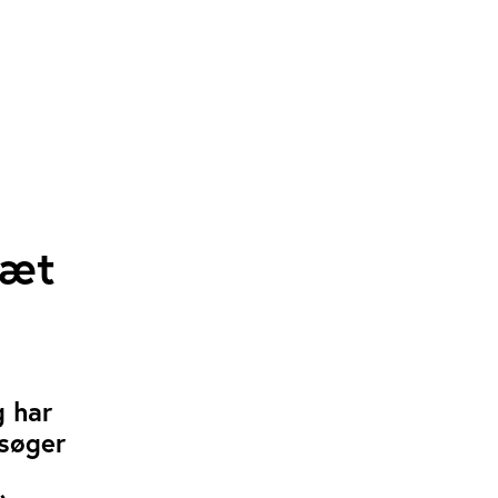
ræt
g har
 søger