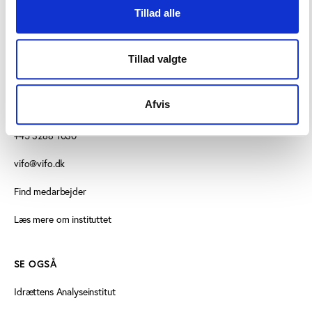
Tillad alle
Tillad valgte
KONTAKT
Afvis
Vester Allé 8B, 3. sal, 8000 Aarhus C
+45 3266 1030
vifo@vifo.dk
Find medarbejder
Læs mere om instituttet
SE OGSÅ
Idrættens Analyseinstitut