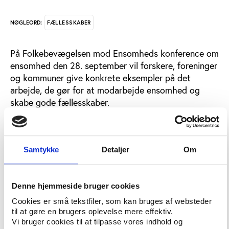
FÆLLESSKABER
NØGLEORD:
På Folkebevægelsen mod Ensomheds konference om
ensomhed den 28. september vil forskere, foreninger
og kommuner give konkrete eksempler på det
arbejde, de gør for at modarbejde ensomhed og
skabe gode fællesskaber.
På programmet er blandt andre Ph.d. Mathias
Lasgaard fra Syddansk Universitet, forfatter Lone
Frank og antropolog Maja Langhorn
Samtykke
Detaljer
Om
fra Bydelsmødrenes Landsorganisation, som vil
komme med deres bud på, hvordan ensomhed kan
bekæmpes.
Denne hjemmeside bruger cookies
Cookies er små tekstfiler, som kan bruges af websteder
Endvidere vil en række organisationer organiseret
til at gøre en brugers oplevelse mere effektiv.
under Folkebevægelsen mod Ensomhed komme med
Vi bruger cookies til at tilpasse vores indhold og