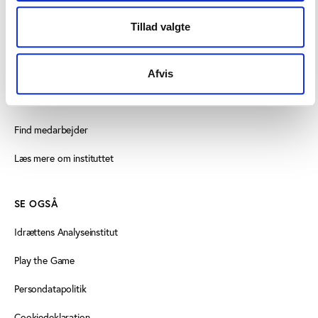
KONTAKT
Tillad valgte
Vester Allé 8B, 3. sal, 8000 Aarhus C
+45 3266 1030
Afvis
vifo@vifo.dk
Find medarbejder
Læs mere om instituttet
SE OGSÅ
Idrættens Analyseinstitut
Play the Game
Persondatapolitik
Cookiedeklaration