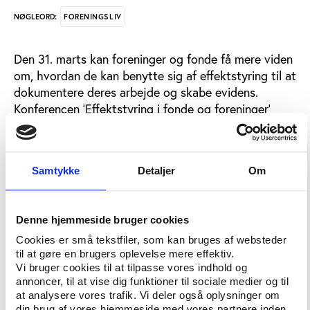
FORENINGSLIV
NØGLEORD:
Den 31. marts kan foreninger og fonde få mere viden
om, hvordan de kan benytte sig af effektstyring til at
dokumentere deres arbejde og skabe evidens.
Konferencen ’Effektstyring i fonde og foreninger’
afholdes af Altinget og vil sætte særligt fokus på de
erfaringer og udfordringer, der gør sig gældende for
foreninger og fonde.
Samtykke
Detaljer
Om
Konferencen byder på en række oplæg fra både
nationale og internationale eksperter i effektstyring,
og på programmet er blandt andet Kirstine
Denne hjemmeside bruger cookies
Rasmussen, Public Affairs Advisor i Carlsberg
Cookies er små tekstfiler, som kan bruges af websteder
Fonden, som vil give en introduktion til de vigtigste
til at gøre en brugers oplevelse mere effektiv.
begreber inden for effektstyring, og professor Tobias
Vi bruger cookies til at tilpasse vores indhold og
annoncer, til at vise dig funktioner til sociale medier og til
Jung fra St. Andrews Universitet i Skotland, som vil
at analysere vores trafik. Vi deler også oplysninger om
fortælle om internationale forskningserfaringer med
din brug af vores hjemmeside med vores partnere inden