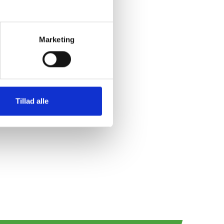
er, Anne
 Helle
aria
Marketing
Tillad alle
ationen
.