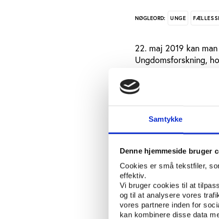
UNGE
FÆLLESS
NØGLEORD:
22. maj 2019 kan man 
Ungdomsforskning, ho
København.
Konferencen undersøge
tilhørsforhold for ma
katalysator for radika
Samtykke
og andre lukkes ude.
Der vil blive set på fæ
Denne hjemmeside bruger c
arenaer: Digitalisered
Cookies er små tekstfiler, s
En række spørgsmål vi
effektiv.
Vi bruger cookies til at tilpas
gode og dårlige fælle
og til at analysere vores tra
unge?
vores partnere inden for soc
kan kombinere disse data med