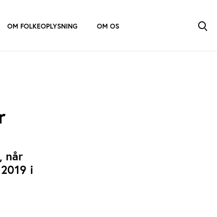
OM FOLKEOPLYSNING
OM OS
r
, når
 2019 i