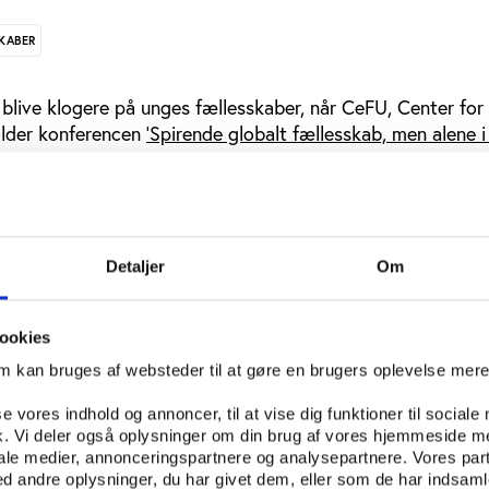
KABER
blive klogere på unges fællesskaber, når CeFU, Center for
lder konferencen
’Spirende globalt fællesskab, men alene i
r blandt andet, hvordan fællesskaber kan skabe trivsel o
rginaliserede unge, men hvordan ungdomsfællesskaber kan
lisering og ekstremisme, og hvordan nogle lukkes ind i fæl
Detaljer
Om
llesskaber, der har forskelligt indhold, og som dannes på fo
ookies
e fællesskaber og fællesskaber på uddannelserne og i foren
om kan bruges af websteder til at gøre en brugers oplevelse mer
l blive diskuteret med eksperter og unge, blandt andet: H
se vores indhold og annoncer, til at vise dig funktioner til sociale
sskaber? Og hvordan kan vi understøtte gode fællesskaber 
fik. Vi deler også oplysninger om din brug af vores hjemmeside m
iale medier, annonceringspartnere og analysepartnere. Vores par
 andre oplysninger, du har givet dem, eller som de har indsamle