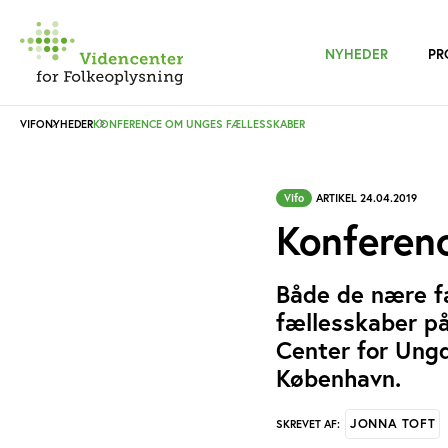
NYHEDER
PR
VIFO
NYHEDER
KONFERENCE OM UNGES FÆLLESSKABER
Vifo
ARTIKEL 24.04.2019
Konferen
Både de nære f
fællesskaber på
Center for Ung
København.
JONNA TOFT
SKREVET AF: