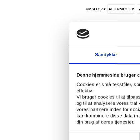
AFTENSKOLER
NØGLEORD:
En jury har udvalgt 30
enkeltpersoner og kom
kandidater, hvilket er e
uddelt.
Samtykke
De nominerede fremgår
Ved prisfesten den 23
Denne hjemmeside bruger c
af de i alt 10 kategorie
Cookies er små tekstfiler, s
effektiv.
På aftenskolernespris.
Vi bruger cookies til at tilpas
har indstillet de 30 fo
og til at analysere vores tra
vores partnere inden for soc
Prisuddelingen den 23.
kan kombinere disse data med
din brug af deres tjenester.
og kulturminister Ber
Aftenskolernes Pris e
Samtykkevalg