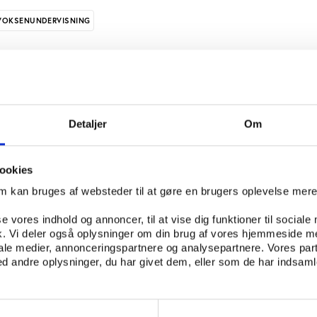
VOKSENUNDERVISNING
 nominerede til Aftenskolernes Pris 2016 blandt aftenskole
muner. Udvælgelsen er sket blandt mere end 450 indstill
n stigning i forhold til de to tidligere år, hvor prisen er bl
Detaljer
Om
 af boksen til højre.
. september afslører juryen, hvem de har valgt som endelig
ookies
r.
om kan bruges af websteder til at gøre en brugers oplevelse mer
dk kan man se alle begrundelserne for indstillinger og læs
se vores indhold og annoncer, til at vise dig funktioner til sociale
rskellige kandidater til en af de 10 priser.
fik. Vi deler også oplysninger om din brug af vores hjemmeside m
iale medier, annonceringspartnere og analysepartnere. Vores par
 september foregår i Kulturhuset Hermans i Tivoli Friheden
 andre oplysninger, du har givet dem, eller som de har indsamle
tel Haarder vi gæste arrangementet.
r et samarbejde mellem FO-Aarhus, Arbejdernes Oplysning