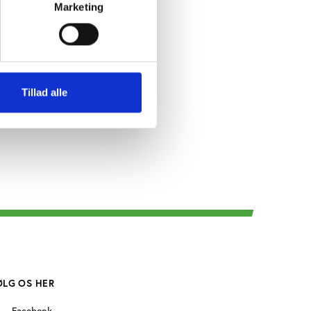
beralt
Marketing
ager,
le Kommune.
Tillad alle
ØLG OS HER
Facebook