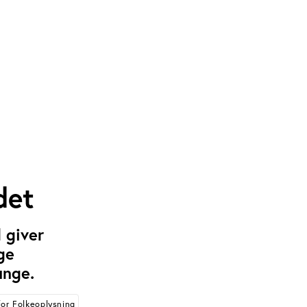
det
 giver
ge
unge.
or Folkeoplysning