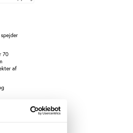
 spejder
r 70
om
ekter af
og
lingen af
etydning,
ger DUFs