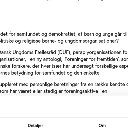
det for samfundet og demokratiet, at børn og unge går til
politiske og religiøse børne- og ungdomsorganisationer?
 Dansk Ungdoms Fællesråd (DUF), paraplyorganisationen fo
isationer, i en ny antologi, ’Foreninger for fremtiden’, s
ske forskere, der hver især har undersøgt forskellige asp
nes betydning for samfundet og den enkelte.
suppleret med personlige beretninger fra en række kendte 
som har været eller stadig er foreningsaktive i en
este sikre ressource og en helt afgørende faktor for udvik
 vi, at det er vigtigt at dokumentere og synliggære den b
 for ungdommen og dermed de kommende generationer,” si
Detaljer
Om