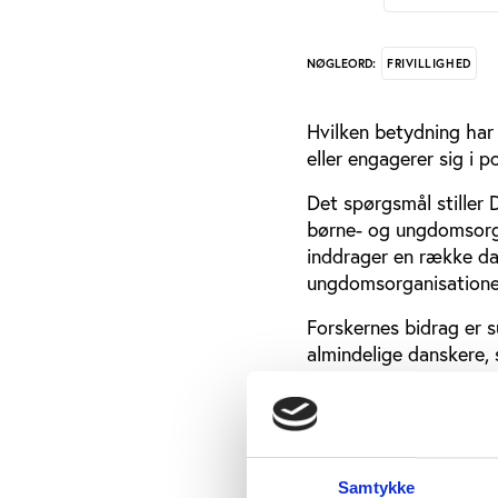
FRIVILLIGHED
NØGLEORD:
Hvilken betydning har 
eller engagerer sig i 
Det spørgsmål stiller
børne- og ungdomsorgan
inddrager en række dan
ungdomsorganisationer
Forskernes bidrag er 
almindelige danskere, 
ungdomsorganisation.
”Unge er fremtidens en
Danmark. Derfor mener
unges foreninger har
Samtykke