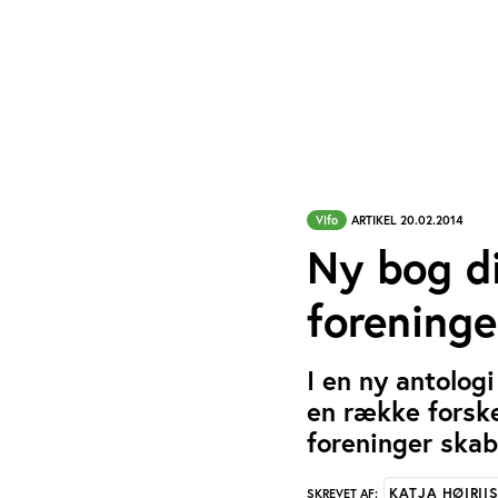
Vifo
ARTIKEL 20.02.2014
Ny bog di
forening
I en ny antolog
en række forske
foreninger skab
KATJA HØIRII
SKREVET AF: