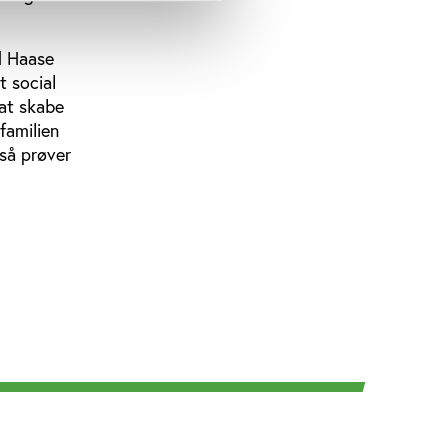
d Haase
 social
 at skabe
familien
gså prøver