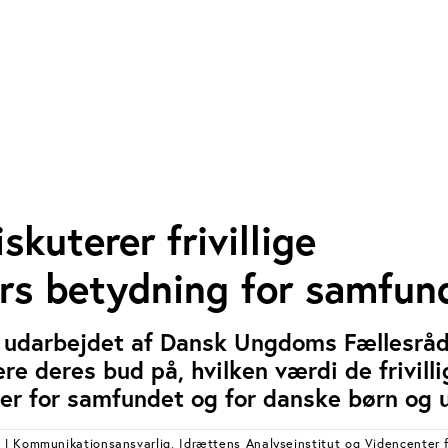
skuterer frivillige
ers betydning for samfun
i udarbejdet af Dansk Ungdoms Fællesråd
re deres bud på, hvilken værdi de frivilli
er for samfundet og for danske børn og 
S
| Kommunikationsansvarlig, Idrættens Analyseinstitut og Videncenter f