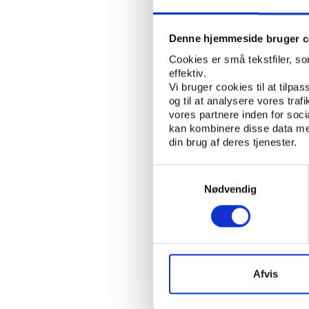
formand, Signe Bo, so
Denne hjemmeside bruger c
Sådan bidrager fo
Cookies er små tekstfiler, s
I antologien peger pro
effektiv.
aktiv deltagelse i fore
Vi bruger cookies til at tilpas
og samfundslag, hvilk
og til at analysere vores tra
vores partnere inden for soc
deltagelse fremmer ifø
kan kombinere disse data med
engagement i samfunde
din brug af deres tjenester.
En undersøgelse bland
Samtykkevalg
Universitet viser desu
Nødvendig
frivillige i ungdoms- 
har styrket deres led
at det fremmer unges e
En undersøgelse af in
Mellon fra University
Afvis
på, at der i høj grad b
Københavns Universitet