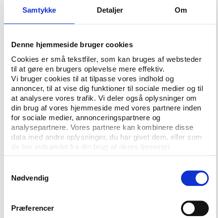
Henriette Laursen, har været direktør for AIDS-
Samtykke
Detaljer
Om
Fondet siden 1998, men fra 1. september vil hun stå i
spidsen for den daglige leder af DUF’s sekretariatet.
Her bliver hendes opgaver at understøtte den
Denne hjemmeside bruger cookies
politiske ledelse og arbejde for at indfri
Cookies er små tekstfiler, som kan bruges af websteder
organisationens strategiske mål, skriver DUF på sin
til at gøre en brugers oplevelse mere effektiv.
hjemmeside.
Vi bruger cookies til at tilpasse vores indhold og
annoncer, til at vise dig funktioner til sociale medier og til
Henriette Laursen tager over fra den nuværende
at analysere vores trafik. Vi deler også oplysninger om
generalsekretær Kåre Månsson, som har valgt at
din brug af vores hjemmeside med vores partnere inden
for sociale medier, annonceringspartnere og
fratræde sin stilling efter syv år i spidsen for
analysepartnere. Vores partnere kan kombinere disse
organisationen.
data med andre oplysninger, du har givet dem, eller som
de har indsamlet fra din brug af deres tjenester.
Samtykkevalg
Nødvendig
Præferencer