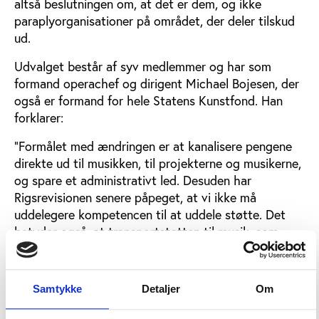
altså beslutningen om, at det er dem, og ikke
paraplyorganisationer på området, der deler tilskud
ud.
Udvalget består af syv medlemmer og har som
formand operachef og dirigent Michael Bojesen, der
også er formand for hele Statens Kunstfond. Han
forklarer:
”Formålet med ændringen er at kanalisere pengene
direkte ud til musikken, til projekterne og musikerne,
og spare et administrativt led. Desuden har
Rigsrevisionen senere påpeget, at vi ikke må
uddelegere kompetencen til at uddele støtte. Det
betyder også, at transportstøtten til musik, som
JazzDanmark hidtil har uddelt, skal ændres.”
Men der er en pointe i, at dem, der arbejder med et
Samtykke
Detaljer
Om
område til daglig, kender det bedst, medgiver han: