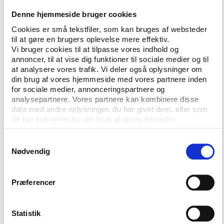
”I Projektstøtteudvalget gør vi derfor meget ud af at
holde os opdaterede om, hvad der rører sig inden for
Denne hjemmeside bruger cookies
de forskellige genrer på amatørmusikområdet. Vi
Cookies er små tekstfiler, som kan bruges af websteder
mødes med organisationerne, og vi tager ud og
til at gøre en brugers oplevelse mere effektiv.
møder miljøet. Er vi i tvivl om en ansøgning, søger vi
Vi bruger cookies til at tilpasse vores indhold og
annoncer, til at vise dig funktioner til sociale medier og til
baggrundsviden hos organisationerne.”
at analysere vores trafik. Vi deler også oplysninger om
din brug af vores hjemmeside med vores partnere inden
Jonas Viggo Pedersen fra Amatørmusik Danmark ser
for sociale medier, annonceringspartnere og
det som en fordel, at den nye organisation ikke skal
analysepartnere. Vores partnere kan kombinere disse
fordele tilskud til forskellige aktiviteter i
data med andre oplysninger, du har givet dem, eller som
medlemsorganisationerne. Men
de har indsamlet fra din brug af deres tjenester.
projektstøtteudvalget får en meget stor magt, og de
skifter medlemmer hvert fjerde år – og dermed
Samtykkevalg
Nødvendig
prioriteringer. Det ville ind imellem være rart med en
større klarhed over udvælgelseskriterierne, påpeger
han.
Præferencer
I 2019 deler Projektstøtteudvalget for musik 4,7 mio.
kr. ud fra Amatørmusikpuljen.
Statistik