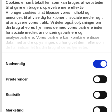
styrke det frie foreningsliv”. Det ligger i forlængelse
Cookies er små tekstfiler, som kan bruges af websteder
af bestræbelserne hos den forrige regering, som var
til at gøre en brugers oplevelse mere effektiv.
langt i forhandlingerne med Folketingets partier om
Vi bruger cookies til at tilpasse vores indhold og
annoncer, til at vise dig funktioner til sociale medier og til
en ny finansieringsmodel, der bl.a. skulle kompensere
at analysere vores trafik. Vi deler også oplysninger om
de store idrætsorganisationer, Dansk Ungdoms
din brug af vores hjemmeside med vores partnere inden
Fællesråd og Danske Handicaporganisationer for et
for sociale medier, annonceringspartnere og
fald i Danske Spils overskud.
analysepartnere. Vores partnere kan kombinere disse
data med andre oplysninger, du har givet dem, eller som
Samtidig deler den nye regering på linje med den
de har indsamlet fra din brug af deres tjenester.
forrige DIF og DGI’s målsætning om, at 50 pct. af
danskerne være medlem af en idrætsforening, og 75
Samtykkevalg
Nødvendig
pct. af befolkningen være idrætsaktive i 2025.
Herudover betoner regeringen, at den vil gøre en
særlig indsats for at bekæmpe doping og
Præferencer
matchfixing både i Danmark og internationalt,
ligesom regeringen har indskrevet en ambition om at
tiltrække store internationale sportsbegivenheder til
Statistik
Danmark.
Marketing
Endelig skal danske medaljevindere ved OL og