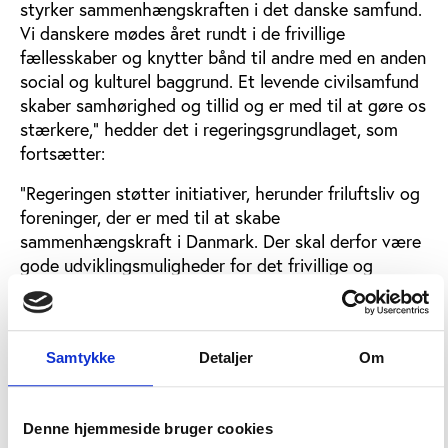
styrker sammenhængskraften i det danske samfund.
Vi danskere mødes året rundt i de frivillige
fællesskaber og knytter bånd til andre med en anden
social og kulturel baggrund. Et levende civilsamfund
skaber samhørighed og tillid og er med til at gøre os
stærkere,” hedder det i regeringsgrundlaget, som
fortsætter:
”Regeringen støtter initiativer, herunder friluftsliv og
foreninger, der er med til at skabe
sammenhængskraft i Danmark. Der skal derfor være
gode udviklingsmuligheder for det frivillige og
folkelige foreningsarbejde.”
Konkrete forslag
Samtykke
Detaljer
Om
Mere konkret bebuder regeringen, at man vil ændre
fordelingen af de såkaldte udlodningsmidler fra
lotto- og lotterispil med en målsætning om ”at
Denne hjemmeside bruger cookies