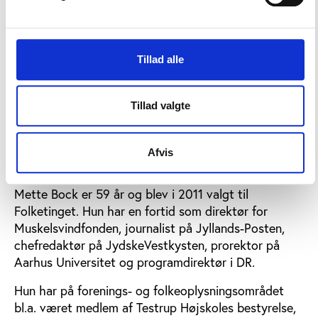
Handicap-OL fremover fritages fra at betale skat af
deres Team Danmark-bonus, ligesom regeringen vil
liberalisere spil på hestevæddeløb.
Tillad alle
Mette Bock bliver ny kulturminister
Tillad valgte
Med regeringsomdannelsen får idrætten og
folkeoplysningen samtidig ny minister, da Mette
Bock fra Liberal Alliance afløser Bertel Haarder som
Afvis
kulturminister.
Mette Bock er 59 år og blev i 2011 valgt til
Folketinget. Hun har en fortid som direktør for
Muskelsvindfonden, journalist på Jyllands-Posten,
chefredaktør på JydskeVestkysten, prorektor på
Aarhus Universitet og programdirektør i DR.
Hun har på forenings- og folkeoplysningsområdet
bl.a. været medlem af Testrup Højskoles bestyrelse,