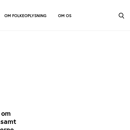
OM FOLKEOPLYSNING
OM OS
t om
e samt
erne.