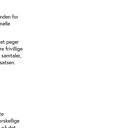
inden for
melle
get peger
 frivillige
 samtaler,
dsatsen.
te
orskellige
s på det