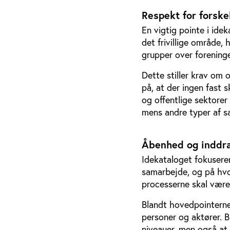
Respekt for forske
En vigtig pointe i ide
det frivillige område, 
grupper over foreninge
Dette stiller krav om 
på, at der ingen fast s
og offentlige sektorer 
mens andre typer af s
Åbenhed og inddr
Idekataloget fokuserer
samarbejde, og på hvor
processerne skal være 
Blandt hovedpointerne 
personer og aktører. Bl
niveauer, men også at 