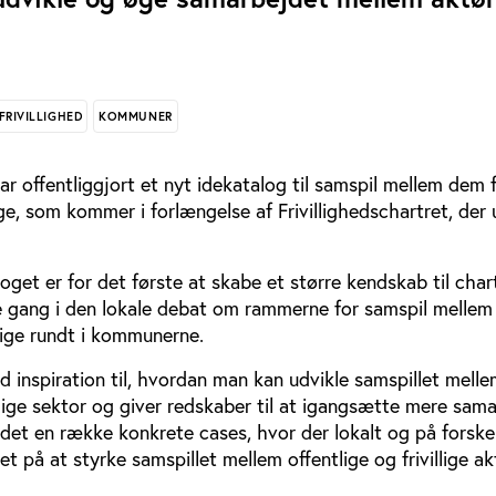
FRIVILLIGHED
KOMMUNER
r offentliggjort et nyt idekatalog til samspil mellem dem fr
ge, som kommer i forlængelse af Frivillighedschartret, der
get er for det første at skabe et større kendskab til char
e gang i den lokale debat om rammerne for samspil mellem
tlige rundt i kommunerne.
 inspiration til, hvordan man kan udvikle samspillet mell
ntlige sektor og giver redskaber til at igangsætte mere sam
et en række konkrete cases, hvor der lokalt og på forskell
 på at styrke samspillet mellem offentlige og frivillige ak