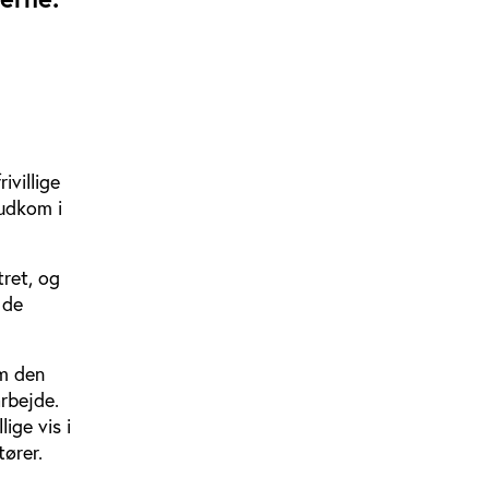
ivillige
 udkom i
tret, og
 de
em den
arbejde.
ige vis i
tører.