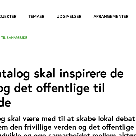
OJEKTER
TEMAER
UDGIVELSER
ARRANGEMENTER
E TIL SAMARBEJDE
talog skal inspirere de
 og det offentlige til
de
og skal være med til at skabe lokal deba
em den frivillige verden og det offentlig
t udvikle og øge samarbejdet mellem aktør