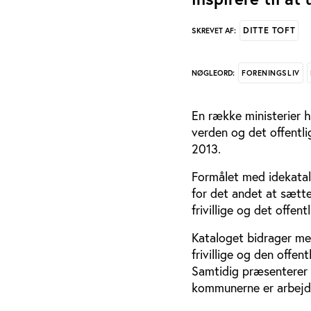
DITTE TOFT
SKREVET AF:
FORENINGSLIV
NØGLEORD:
En række ministerier ha
verden og det offentli
2013.
Formålet med idekatalo
for det andet at sætt
frivillige og det offen
Kataloget bidrager med
frivillige og den offe
Samtidig præsenterer d
kommunerne er arbejdet