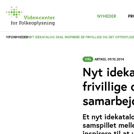
NYHEDER
PR
VIFO
NYHEDER
NYT IDEKATALOG SKAL INSPIRERE DE FRIVILLIGE OG DET OFFENTLIG
Vifo
ARTIKEL 09.10.2014
Nyt ideka
frivillige
samarbej
Et nyt idekatal
samspillet mell
inspirere til a