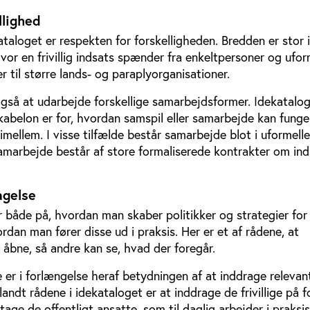
llighed
kataloget er respekten for forskelligheden. Bredden er stor 
hvor en frivillig indsats spænder fra enkeltpersoner og ufor
r til større lands- og paraplyorganisationer.
også at udarbejde forskellige samarbejdsformer. Idekatalo
kabelon er for, hvordan samspil eller samarbejde kan fungere
imellem. I visse tilfælde består samarbejde blot i uformelle
amarbejde består af store formaliserede kontrakter om in
agelse
 både på, hvordan man skaber politikker og strategier for
dan man fører disse ud i praksis. Her er et af rådene, at
åbne, så andre kan se, hvad der foregår.
er i forlængelse heraf betydningen af at inddrage relevan
andt rådene i idekataloget er at inddrage de frivillige på f
tage de offentligt ansatte, som til daglig arbejder i praksi