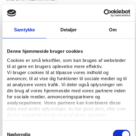
VIFO
NØGLEORD:
Samtykke
Detaljer
Om
Der var meget på programmet i maj, da Idrættens
Analyseinstitut og Videncenter for Folkeoplysning
inviterede til dobbeltkonferencen ’Folkeoplysning i
Denne hjemmeside bruger cookies
forandring II’ og ’Idrættens største udfordringer V’.
Cookies er små tekstfiler, som kan bruges af websteder
Var der sessioner eller spor, du gik glip af eller gerne
til at gøre en brugers oplevelse mere effektiv.
vil gense, er det nu muligt at finde podcasts og
Vi bruger cookies til at tilpasse vores indhold og
annoncer, til at vise dig funktioner til sociale medier og til
videostreaming af en række oplæg på Vifos
at analysere vores trafik. Vi deler også oplysninger om
hjemmeside.
din brug af vores hjemmeside med vores partnere inden
for sociale medier, annonceringspartnere og
Herudover er præsentationerne fra hovedparten af
analysepartnere. Vores partnere kan kombinere disse
de mange oplægsholdere også tilgængelige på
data med andre oplysninger, du har givet dem, eller som
siden, så det er muligt at gennemse de mange slides,
de har indsamlet fra din brug af deres tjenester.
samtidig med at man streamer lyd eller video fra
konferencen.
Samtykkevalg
Nødvendig