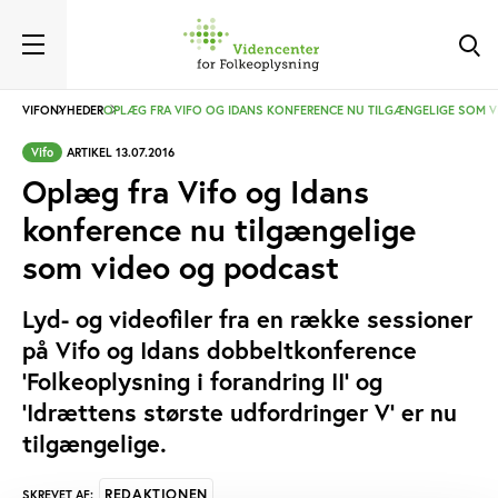
VIFO
NYHEDER
OPLÆG FRA VIFO OG IDANS KONFERENCE NU TILGÆNGELIGE SOM 
Vifo
ARTIKEL 13.07.2016
Oplæg fra Vifo og Idans
konference nu tilgængelige
som video og podcast
Lyd- og videofiler fra en række sessioner
på Vifo og Idans dobbeltkonference
’Folkeoplysning i forandring II’ og
’Idrættens største udfordringer V’ er nu
tilgængelige.
REDAKTIONEN
SKREVET AF: