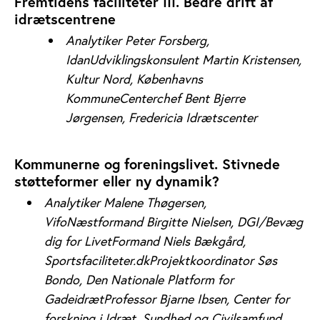
Fremtidens faciliteter III. Bedre drift af
idrætscentrene
Analytiker Peter Forsberg,
Idan
Udviklingskonsulent Martin Kristensen,
Kultur Nord, Københavns
Kommune
Centerchef Bent Bjerre
Jørgensen, Fredericia Idrætscenter
Kommunerne og foreningslivet. Stivnede
støtteformer eller ny dynamik?
Analytiker Malene Thøgersen,
Vifo
Næstformand Birgitte Nielsen, DGI/Bevæg
dig for Livet
Formand Niels Bækgård,
Sportsfaciliteter.dk
Projektkoordinator Søs
Bondo, Den Nationale Platform for
Gadeidræt
Professor Bjarne Ibsen, Center for
forskning i Idræt, Sundhed og Civilsamfund,