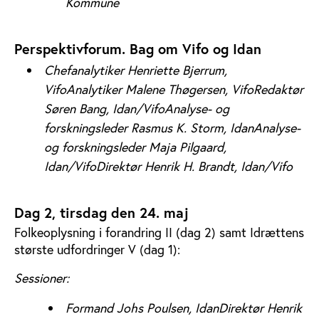
Kommune
Perspektivforum. Bag om Vifo og Idan
Chefanalytiker Henriette Bjerrum,
Vifo
Analytiker Malene Thøgersen, Vifo
Redaktør
Søren Bang, Idan/Vifo
Analyse- og
forskningsleder Rasmus K. Storm, Idan
Analyse-
og forskningsleder Maja Pilgaard,
Idan/Vifo
Direktør Henrik H. Brandt, Idan/Vifo
Dag 2, tirsdag den 24. maj
Folkeoplysning i forandring II (dag 2) samt Idrættens
største udfordringer V (dag 1):
Sessioner:
Formand Johs Poulsen, Idan
Direktør Henrik