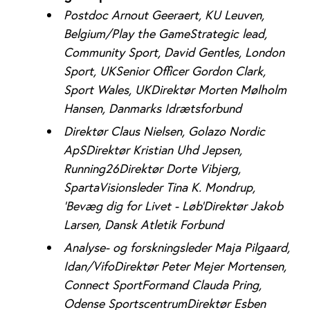
Postdoc Arnout Geeraert, KU Leuven,
Belgium/Play the Game
Strategic lead,
Community Sport, David Gentles, London
Sport, UK
Senior Officer Gordon Clark,
Sport Wales, UKDirektør Morten Mølholm
Hansen, Danmarks Idrætsforbund
Direktør Claus Nielsen, Golazo Nordic
ApS
Direktør Kristian Uhd Jepsen,
Running26
Direktør Dorte Vibjerg,
Sparta
Visionsleder Tina K. Mondrup,
’Bevæg dig for Livet - Løb’
Direktør Jakob
Larsen, Dansk Atletik Forbund
Analyse- og forskningsleder Maja Pilgaard,
Idan/VifoDirektør Peter Mejer Mortensen,
Connect Sport
Formand Clauda Pring,
Odense Sportscentrum
Direktør Esben