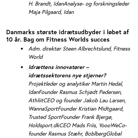
H. Brandt, Idan
Analyse- og forskningsleder
Maja Pilgaard, Idan
Danmarks største idrætsudbyder i løbet af
10 år. Bag om Fitness Worlds succes
Adm. direktør Steen Albrechtslund, Fitness
World
Idrættens innovatører –
idrætssektorens nye stjerner?
Projektleder og analytiker Martin Hedal,
IdanFounder Rasmus Schjødt Pedersen,
Athliit
CEO og founder Jakob Lau Larsen,
WannaSport
Founder Kristian Midtgaard,
Trusted Sport
Founder Frank Bjergø,
Holdsport.dkCEO Mads Friis, YoooWe
Co-
founder Rasmus Stæhr, BoblbergGlobal