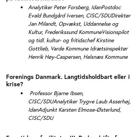
Analytiker Peter Forsberg, Idan
Postdoc
Evald Bundgård Iversen, CISC/SDU
Direktør
Jan Milandt, Opvækst, Uddannelse
og
Kultur, Frederikssund KommuneVisionspilot
og tidl. kultur- og fritidschef Kirstine
Gottlieb, Varde Kommune Idrætsinspektør
Henrik Høy-Caspersen, Halsnæs Kommune
Forenings Danmark. Langtidsholdbart eller i
krise?
Professor Bjarne Ibsen,
CISC/SDU
Analytiker Trygve Laub Asserhøj,
Idan
Adjunkt Karsten Elmose-Østerlund,
CISC/SDU