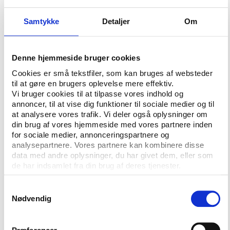
Fremtidens danske fitness-sektor. Hvem
Samtykke
Detaljer
Om
holder formen bedst?
Adm. direktør Steen Albrechtslund, Fitness
Denne hjemmeside bruger cookies
WorldAnalyse- og forskníngsleder Maja
Cookies er små tekstfiler, som kan bruges af websteder
Pilgaard, IdanStifter Sara Beck, Back to
til at gøre en brugers oplevelse mere effektiv.
NatureCEO Leif Christensen,
Vi bruger cookies til at tilpasse vores indhold og
annoncer, til at vise dig funktioner til sociale medier og til
KlubdanmarkForskningsansvarlig Kasper
at analysere vores trafik. Vi deler også oplysninger om
Lund Kirkegaard, Danmarks Idrætsforbund
din brug af vores hjemmeside med vores partnere inden
for sociale medier, annonceringspartnere og
analysepartnere. Vores partnere kan kombinere disse
Mellem korruption og inspiration. Danske
data med andre oplysninger, du har givet dem, eller som
specialforbund i international idrætspolitik
de har indsamlet fra din brug af deres tjenester.
Direktør Jakob Larsen, Dansk Atletik
Samtykkevalg
Forbund
Direktør Pia Holmen, Dansk
Nødvendig
Svømmeunion
Formand Jesper Møller,
Dansk Boldspil-Union