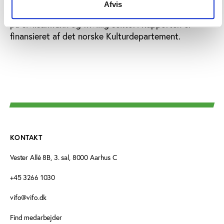
Afvis
Bag rapporten står det norske ’Senter for forskning
på sivilsamfunn og frivillig sektor’. Rapporten er
finansieret af det norske Kulturdepartement.
KONTAKT
Vester Allé 8B, 3. sal, 8000 Aarhus C
+45 3266 1030
vifo@vifo.dk
Find medarbejder