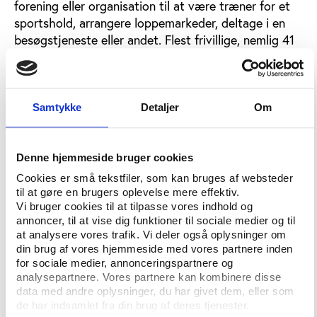
forening eller organisation til at være træner for et
sportshold, arrangere loppemarkeder, deltage i en
besøgstjeneste eller andet. Flest frivillige, nemlig 41
pct., løser opgaver inden for sports- og
idrætsområdet.
Samtykke
Detaljer
Om
Flere forældre giver en hånd med
De norske forskere bag rapporten forklarer en del af
stigningen med, at forældre udfører mere frivilligt
Denne hjemmeside bruger cookies
arbejde der, hvor det kommer deres børn til gode.
Cookies er små tekstfiler, som kan bruges af websteder
Bjarte Folkestad, der er en af forfatterne bag
til at gøre en brugers oplevelse mere effektiv.
rapporten, siger:
Vi bruger cookies til at tilpasse vores indhold og
annoncer, til at vise dig funktioner til sociale medier og til
"Forældre tilbringer kort og godt mere tid sammen
at analysere vores trafik. Vi deler også oplysninger om
din brug af vores hjemmeside med vores partnere inden
med deres børn end tidligere. Det er helt tydeligt, at
for sociale medier, annonceringspartnere og
forskellene i frivillig indsats stiger mellem
analysepartnere. Vores partnere kan kombinere disse
børnefamilierne og husholdningerne uden børn".
data med andre oplysninger, du har givet dem, eller som
de har indsamlet fra din brug af deres tjenester.
Samtidig gør befolkningsgrupper med lav uddannelse