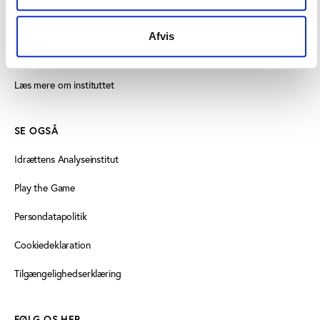
vifo@vifo.dk
Afvis
Find medarbejder
Læs mere om instituttet
SE OGSÅ
Idrættens Analyseinstitut
Play the Game
Persondatapolitik
Cookiedeklaration
Tilgængelighedserklæring
FØLG OS HER