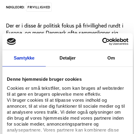
FRIVILLIGHED
NØGLEORD:
Der er i disse år politisk fokus på frivillighed rundt i
Europa, og mens Danmark ofte sammenligner sig
med især de øvrige skandinaviske lande, er der
mindre fokus på, hvordan det ser ud på området syd
for grænsen.
Samtykke
Detaljer
Om
Derfor sætter seminaret ’Who Cares – Comparing
Volunteering in Germany and Denmark’ fokus på
Denne hjemmeside bruger cookies
frivillighed i Danmark og Tyskland og sammenligner
forholdene i de to lande.
Cookies er små tekstfiler, som kan bruges af websteder
til at gøre en brugers oplevelse mere effektiv.
Bag seminaret står CBS Center for
Vi bruger cookies til at tilpasse vores indhold og
Civilsamfundsstudier, Frivilligrådet og
annoncer, til at vise dig funktioner til sociale medier og til
at analysere vores trafik. Vi deler også oplysninger om
Indsamlingsorganisationernes Brancheorganisation
din brug af vores hjemmeside med vores partnere inden
ISOBRO. Sidstnævnte organiserer en lang række
for sociale medier, annonceringspartnere og
foreninger, der i større eller mindre grad finansieres
analysepartnere. Vores partnere kan kombinere disse