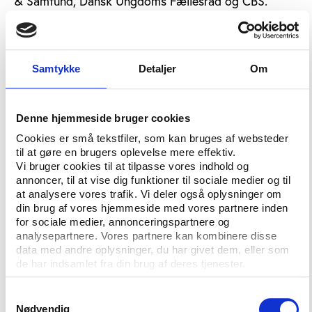
& Samfund, Dansk Ungdoms Fællesråd og CBS.
Kenneth Thue Nielsen er ejer af virksomheden
methods.dk og har en kandidatgrad i statskundskab
fra Aarhus Universitet. Han har tidligere været
Samtykke
Detaljer
Om
kommunikationschef i LO, analyseredaktør i DR
Nyheder, konsulent og senere udviklingschef i DR
Programproduktion og politisk konsulent hos
Denne hjemmeside bruger cookies
Socialdemokraterne.
Cookies er små tekstfiler, som kan bruges af websteder
til at gøre en brugers oplevelse mere effektiv.
Instituttet vil gerne sige en stor tak for indsatsen i
Vi bruger cookies til at tilpasse vores indhold og
bestyrelsen til de to afgående medlemmer Tine
annoncer, til at vise dig funktioner til sociale medier og til
Bendix og Morten Bo Andersen.
at analysere vores trafik. Vi deler også oplysninger om
din brug af vores hjemmeside med vores partnere inden
for sociale medier, annonceringspartnere og
Idans bestyrelse består pr. 1. januar 2021
analysepartnere. Vores partnere kan kombinere disse
af:
data med andre oplysninger, du har givet dem, eller som
de har indsamlet fra din brug af deres tjenester.
Formand Carl Holst, tidligere folketingsmedlem,
Samtykkevalg
Venstre
Nødvendig