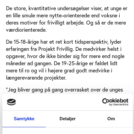
De store, kvantitative undersøgelser viser, at unge er
en lille smule mere nytte-orienterede end voksne i
deres motiver for frivilligt arbejde. Og så er de mere
værdiorienterede.
De 15-18-årige har et ret kort tidsperspektiv, lyder
erfaringen fra Projekt Frivillig. De medvirker helst i
opgaver, hvor de ikke binder sig for mere end nogle
måneder ad gangen. De 19-25-årige er faldet lidt
mere til ro og vil i højere grad godt medvirke i
længerevarende projekter.
”Jeg bliver gang på gang overrasket over de unges
valg af opgaver. Nogle vil være vågekoner hos
døende, arbejde med tunge klienter hos Blå Kors
eller arbejde med flygtningebørn. De er orienterede
hen imod de valg, de skal træffe senere om
Samtykke
Detaljer
Om
uddannelse og job, og de vil gerne kunne bruge
deres erfaringer fra frivillige opgaver,” forklarer Brian