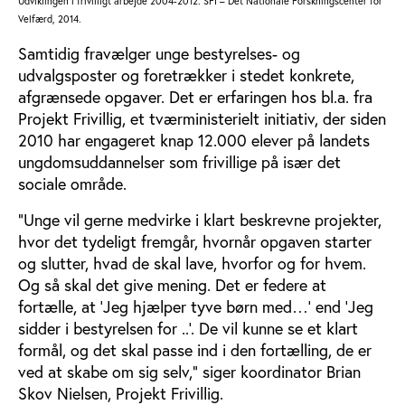
Udviklingen i frivilligt arbejde 2004-2012. SFI – Det Nationale Forskningscenter for
Velfærd, 2014.
Samtidig fravælger unge bestyrelses- og
udvalgsposter og foretrækker i stedet konkrete,
afgrænsede opgaver. Det er erfaringen hos bl.a. fra
Projekt Frivillig, et tværministerielt initiativ, der siden
2010 har engageret knap 12.000 elever på landets
ungdomsuddannelser som frivillige på især det
sociale område.
”Unge vil gerne medvirke i klart beskrevne projekter,
hvor det tydeligt fremgår, hvornår opgaven starter
og slutter, hvad de skal lave, hvorfor og for hvem.
Og så skal det give mening. Det er federe at
fortælle, at ’Jeg hjælper tyve børn med…’ end ’Jeg
sidder i bestyrelsen for ..’. De vil kunne se et klart
formål, og det skal passe ind i den fortælling, de er
ved at skabe om sig selv,” siger koordinator Brian
Skov Nielsen, Projekt Frivillig.