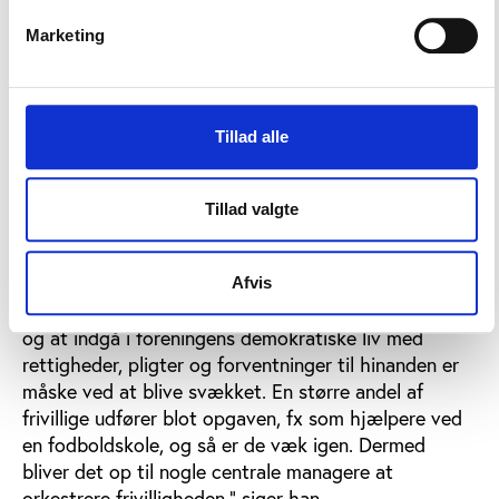
2004 var medlem af foreningen/organisationen,
gjaldt det kun 70 pct. i 2012. ”De frivillige ser ud til i
Marketing
større omfang at være orienteret mod egne eller
børns aktiviteter frem for foreningen,” står der i
undersøgelsen.
Tillad alle
”Faldet er markant, og det kan tyde på, at en større
ændring er i gang,” pointerer en af forskerne bag
undersøgelsen, centerleder Bjarne Ibsen fra Center
Tillad valgte
for forskning i Idræt, Sundhed og Civilsamfund,
Syddansk Universitet.
Afvis
”Sammenhængen mellem at udføre frivilligt arbejde
og at indgå i foreningens demokratiske liv med
rettigheder, pligter og forventninger til hinanden er
måske ved at blive svækket. En større andel af
frivillige udfører blot opgaven, fx som hjælpere ved
en fodboldskole, og så er de væk igen. Dermed
bliver det op til nogle centrale managere at
orkestrere frivilligheden,” siger han.