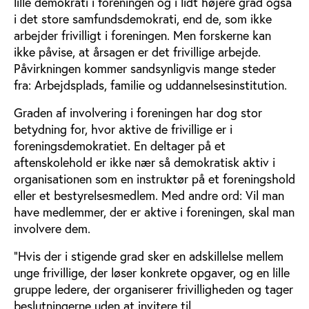
lille demokrati i foreningen og i lidt højere grad også
i det store samfundsdemokrati, end de, som ikke
arbejder frivilligt i foreningen. Men forskerne kan
ikke påvise, at årsagen er det frivillige arbejde.
Påvirkningen kommer sandsynligvis mange steder
fra: Arbejdsplads, familie og uddannelsesinstitution.
Graden af involvering i foreningen har dog stor
betydning for, hvor aktive de frivillige er i
foreningsdemokratiet. En deltager på et
aftenskolehold er ikke nær så demokratisk aktiv i
organisationen som en instruktør på et foreningshold
eller et bestyrelsesmedlem. Med andre ord: Vil man
have medlemmer, der er aktive i foreningen, skal man
involvere dem.
”Hvis der i stigende grad sker en adskillelse mellem
unge frivillige, der løser konkrete opgaver, og en lille
gruppe ledere, der organiserer frivilligheden og tager
beslutningerne uden at invitere til