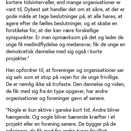
kortere tidsintervaller, end mange organisationer er
vant til, Dybest set handler det om at sikre, at der er
gode måde at tage beslutninger på, at alle høres, at
agere efter de fælles beslutninger, og at skabe en
forståelse for, at der kan være forskellige
synspunkter. Er man opmærksom på det og lader de
unge få medindflydelse og medansvar, får de unge en
demokratisk dannelse med sig også i korte
projekter.”
Han opfordrer til, at foreninger og organisationer ser
sig selv som et stop på vejen for de unge frivillige.
De er nemlig ikke så trofaste. Den dannelse og viden,
de får med sig fra én type opgaver, har andre
organisationer og foreninger gavn af senere.
”Nogle er kun aktive i ganske kort tid. Andre bliver
hængende. Og nogle bliver bærende kræfter i et
projekt eller en forening senere. De bygger på de
erfaringer, de fik med fra andre typer frivilligt