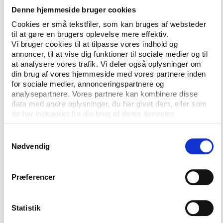
Skov Nielsen.
Denne hjemmeside bruger cookies
Cookies er små tekstfiler, som kan bruges af websteder
Det lange, seje træk med udvalgs- og
til at gøre en brugers oplevelse mere effektiv.
bestyrelsesarbejde varetages ofte af lidt ældre
Vi bruger cookies til at tilpasse vores indhold og
frivillige, og i store foreninger og landsorganisationer
annoncer, til at vise dig funktioner til sociale medier og til
er mange opgaver lagt over på ansat personale. Det
at analysere vores trafik. Vi deler også oplysninger om
din brug af vores hjemmeside med vores partnere inden
sker altså en professionalisering.
for sociale medier, annonceringspartnere og
analysepartnere. Vores partnere kan kombinere disse
Samtidig er ældre over 65 år langt mere aktive som
data med andre oplysninger, du har givet dem, eller som
frivillige end tidligere, og dét virker måske heller ikke
de har indsamlet fra din brug af deres tjenester.
ligefrem som et trækplaster for unge, der overvejer
en dybere involvering i foreningen.
Samtykkevalg
Nødvendig
Flere hjælpere uden medlemskab
Præferencer
En anden tendens er, at flere frivillige nu har en
løsere tilknytning til den forening, de hjælper.
Undersøgelsen af udviklingen i frivilligt arbejde
Statistik
2004-2012 viser, at mens 79 pct. af de frivillige i