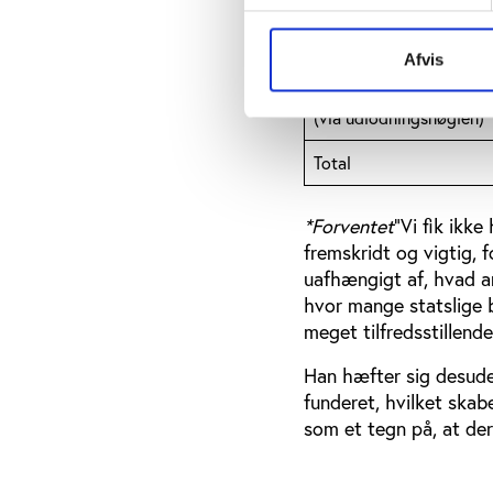
DGI-tilskud til Play the
Videncenter for Folkeoply
Afvis
Samlet forventet bevilli
(via udlodningsnøglen)
Total
*Forventet
”Vi fik ikk
fremskridt og vigtig, f
uafhængigt af, hvad an
hvor mange statslige b
meget tilfredsstillend
Han hæfter sig desuden
funderet, hvilket skab
som et tegn på, at der