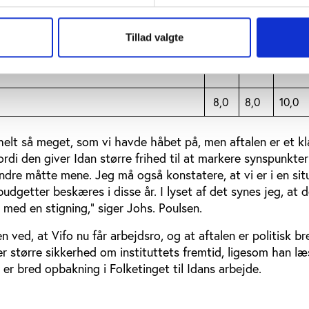
 Game (efter årlig ansøgning)
0,5
0,5
0,0
sning (Vifo) (tre-årig bevilling)
2,0
2,0
2,0
Tillad valgte
ng til Idan/Play the Game/Vifo i forliget
0,0
0,0
0,0
8,0
8,0
10,0
e helt så meget, som vi havde håbet på, men aftalen er et kl
ordi den giver Idan større frihed til at markere synspunkter
dre måtte mene. Jeg må også konstatere, at vi er i en sit
udgetter beskæres i disse år. I lyset af det synes jeg, at d
e med en stigning,” siger Johs. Poulsen.
 ved, at Vifo nu får arbejdsro, og at aftalen er politisk br
er større sikkerhed om instituttets fremtid, ligesom han læ
 er bred opbakning i Folketinget til Idans arbejde.