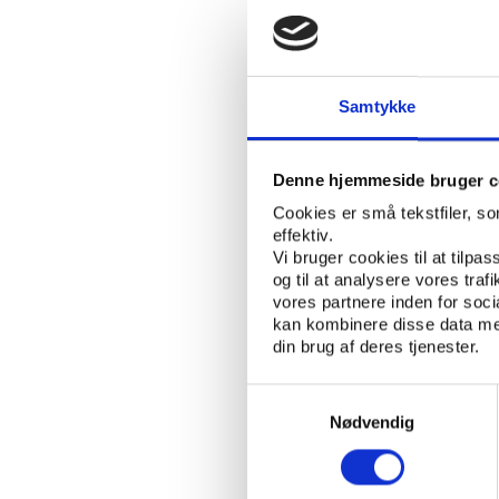
2016 samt 4 mio. kr. i
permanentgørelse af in
formål”, som det hedde
Samtykke
Fra og med 2016 skal I
og den nuværende midler
at den faste bevilling 
Denne hjemmeside bruger c
samlede bevilling.
Cookies er små tekstfiler, s
effektiv.
Netto vil Idan (inklus
Vi bruger cookies til at tilpas
på cirka 10 mio. kr. i 2
og til at analysere vores tra
stigning på 1-2 mio. kr
vores partnere inden for soc
også tabellen:
Udvikli
kan kombinere disse data med
din brug af deres tjenester.
(mio.kr)
Samtykkevalg
Nødvendig
Idan/Play the Game (fæl