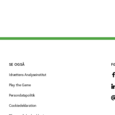
SE OGSÅ
F
Idrættens Analyseinstitut
Play the Game
L
Persondatapolitik
N
Cookiedeklaration