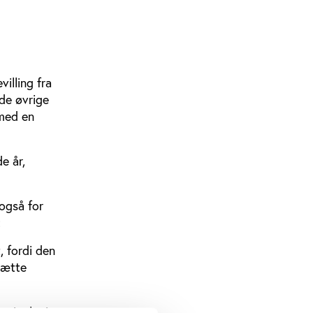
illing fra
 de øvrige
 med en
e år,
også for
:
, fordi den
sætte
mio. kr. i