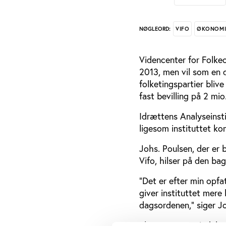
VIFO
ØKONOM
NØGLEORD:
Videncenter for Folkeop
2013, men vil som en d
folketingspartier bliv
fast bevilling på 2 mio. 
Idrættens Analyseinsti
ligesom instituttet ko
Johs. Poulsen, der er
Vifo, hilser på den ba
”Det er efter min opfa
giver instituttet mere
dagsordenen,” siger Jo
I kroner og øre indebær