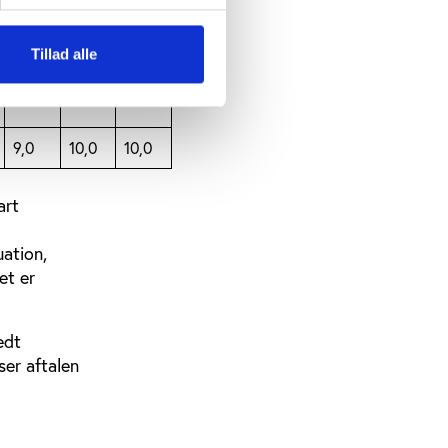
0,0
0,0
0,0
0,0
0,0
0,0
Tillad alle
9,0
10,0
10,0
9,0
10,0
10,0
art
uation,
et er
edt
ser aftalen