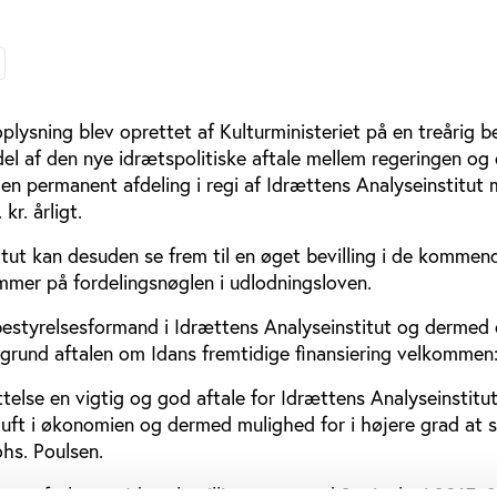
I
lysning blev oprettet af Kulturministeriet på en treårig bev
el af den nye idrætspolitiske aftale mellem regeringen og
e en permanent afdeling i regi af Idrættens Analyseinstitut
kr. årligt.
tut kan desuden se frem til en øget bevilling i de kommend
mmer på fordelingsnøglen i udlodningsloven.
 bestyrelsesformand i Idrættens Analyseinstitut og dermed 
ggrund aftalen om Idans fremtidige finansiering velkommen
ttelse en vigtig og god aftale for Idrættens Analyseinstitut
 luft i økonomien og dermed mulighed for i højere grad at 
hs. Poulsen.
er aftalen, at Idans bevilling øges med 2 mio. kr. i 2015, 3 