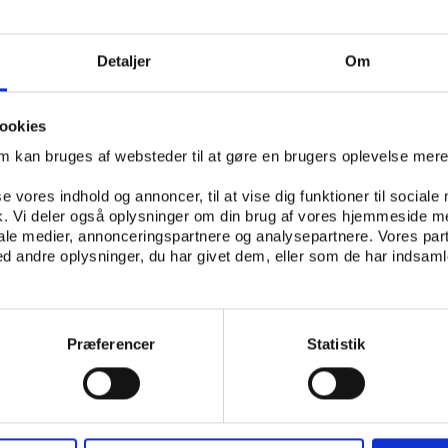
Detaljer
Om
e EU’s nye databekyttelsesforordning i kraft i alle EU-lan
ookies
ormål at styrke beskyttelsen af personoplysninger og person
om kan bruges af websteder til at gøre en brugers oplevelse mer
ationer der indsamles om dem.
se vores indhold og annoncer, til at vise dig funktioner til sociale
ng opdateret sin persondatapolitik, hvor du kan finde info
fik. Vi deler også oplysninger om din brug af vores hjemmeside m
er vi indsamler, og hvordan vi anvender dem. I politikken 
iale medier, annonceringspartnere og analysepartnere. Vores par
rettigheder i forbindelse med vores behandling af personr
 andre oplysninger, du har givet dem, eller som de har indsamle
erede politik her
Præferencer
Statistik