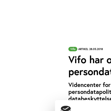
Vifo
ARTIKEL 28.05.2018
Vifo har 
persondat
Videncenter for
persondatapolit
databeskyttels
REDAKTIONEN
SKREVET AF: