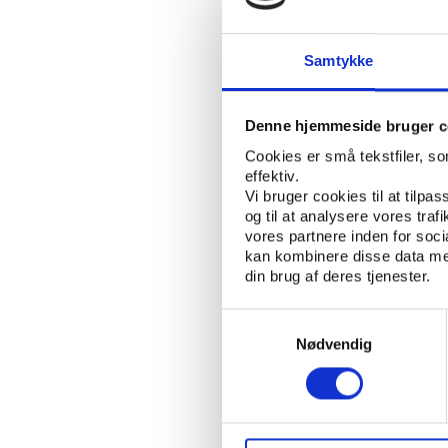
VIFO
NØGLEORD:
Samtykke
Den 25. maj 2018 trådt
Denne hjemmeside bruger c
Forordningen har til f
Cookies er små tekstfiler, s
at vide, hvilke inform
effektiv.
Vi bruger cookies til at tilpas
Vifo har i den anledni
og til at analysere vores tra
hvilke personoplysning
vores partnere inden for soc
desuden læse om dine 
kan kombinere disse data med
oplysninger.
din brug af deres tjenester.
Du kan læse
den opdat
Samtykkevalg
Nødvendig