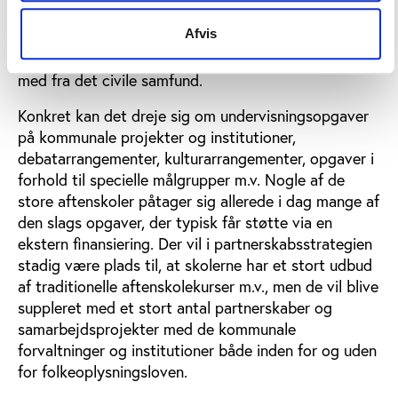
betragtet som velfærdsoperatører, man henvender
Afvis
sig til, når der skal løses nye kommunale opgaver,
hvor det vil være relevant at have eksterne partnere
med fra det civile samfund.
Konkret kan det dreje sig om undervisningsopgaver
på kommunale projekter og institutioner,
debatarrangementer, kulturarrangementer, opgaver i
forhold til specielle målgrupper m.v. Nogle af de
store aftenskoler påtager sig allerede i dag mange af
den slags opgaver, der typisk får støtte via en
ekstern finansiering. Der vil i partnerskabsstrategien
stadig være plads til, at skolerne har et stort udbud
af traditionelle aftenskolekurser m.v., men de vil blive
suppleret med et stort antal partnerskaber og
samarbejdsprojekter med de kommunale
forvaltninger og institutioner både inden for og uden
for folkeoplysningsloven.