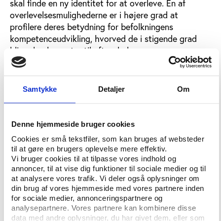
skal finde en ny identitet for at overleve. En af
overlevelsesmulighederne er i højere grad at
profilere deres betydning for befolkningens
kompetenceudvikling, hvorved de i stigende grad
bliver konkurrenter til aftenskolen.
Et andet område, der er begyndt at give
aftenskolerne konkurrence, er frivilligt arbejde.
Samtykke
Detaljer
Om
Organiseret frivilligt arbejde er så småt et begyndt
at brede sig til voksenundervisningen. Der går en
logisk lige linje fra lektiehjælp til børn og unge, til at
Denne hjemmeside bruger cookies
frivilligt arbejde også breder sig til andre former for
Cookies er små tekstfiler, som kan bruges af websteder
læring herunder voksenlæring i bl.a.
til at gøre en brugers oplevelse mere effektiv.
frivillighedscentre.
Vi bruger cookies til at tilpasse vores indhold og
annoncer, til at vise dig funktioner til sociale medier og til
Det mest positive, man kan sige om aftenskolens
at analysere vores trafik. Vi deler også oplysninger om
nuværende situation, er, at der stadig er mange
din brug af vores hjemmeside med vores partnere inden
voksne, der deltager i aftenskolernes forskellige
for sociale medier, annonceringspartnere og
tilbud. Så selv om aktivitetsniveauet er faldende, er
analysepartnere. Vores partnere kan kombinere disse
data med andre oplysninger, du har givet dem, eller som
det stadig højt. Det er derfor stadigt muligt at sikre