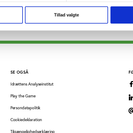
Tillad valgte
SE OGSÅ
F
Idrættens Analyseinstitut
Play the Game
L
Persondatapolitik
N
Cookiedeklaration
Tilgængelighedserklæring