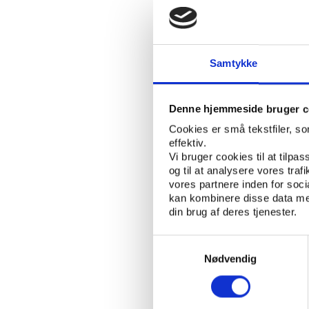
Samtykke
CV
Denne hjemmeside bruger c
Cookies er små tekstfiler, s
effektiv.
Download foto
Vi bruger cookies til at tilpas
og til at analysere vores tra
vores partnere inden for soc
kan kombinere disse data med
Artikler
din brug af deres tjenester.
Samtykkevalg
Nødvendig
Udgivelser