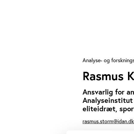
Analyse- og forsknings
Rasmus K
Ansvarlig for a
Analyseinstitut
eliteidræt, spo
rasmus.storm@idan.dk
+45 2921 0974