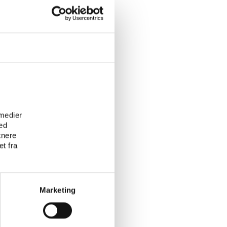
e
 medier
ed
tnere
t fra
Marketing