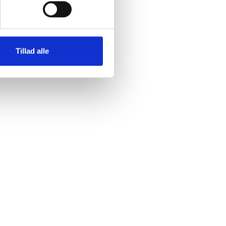
de
kulturens
g i
Tillad alle