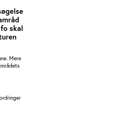
søgelse
Samråd
fo skal
turen
une. Mere
områdets
fordringer