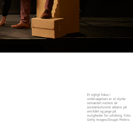
Et vigtigt fokus i
undersøgelsen er at styrke
netværket mellem de
amatørkulturelle aktører på
området og pege på
muligheder for udvikling. Foto:
Getty Images/Dougal Waters