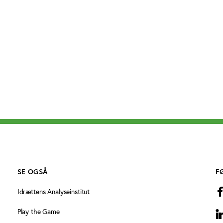
SE OGSÅ
F
Idrættens Analyseinstitut
Play the Game
L