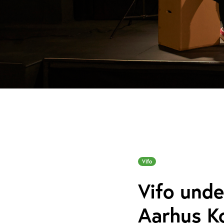
Vifo
Vifo unde
Aarhus 