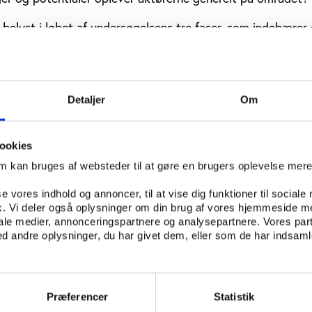
 belyst i løbet af undersøgelsens tre faser, som indebærer
kulturen i Aarhus Kommune, en foreningsundersøgelse og 
dgangspunkt i dokumenter og oversigter fra Sport og Frit
Detaljer
Om
mt desk research og onlinesøgninger på amatørkulturelle f
så supplere kortlægningen med kvalitative interviews med
repræsentanter fra Samrådet for Amatørkultur i Aarhus,
ookies
UKH, musikskolen og ungdomsskolen.
om kan bruges af websteder til at gøre en brugers oplevelse mer
n består af et spørgeskema, der sendes ud til de amatørku
se vores indhold og annoncer, til at vise dig funktioner til sociale
mmune. Denne del af undersøgelsen skal give et indblik i d
fik. Vi deler også oplysninger om din brug af vores hjemmeside m
r, deres karakteristika, rammer og vilkår i Aarhus Kommune
iale medier, annonceringspartnere og analysepartnere. Vores par
 andre oplysninger, du har givet dem, eller som de har indsamle
 undersøgelsen er at styrke netværket mellem aktørerne på
for udvikling, bliver data fra kortlægningen og
n suppleret af en workshopdag, hvor centrale aktører og f
.
Præferencer
Statistik