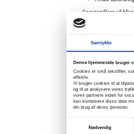
Spørgsmålene vil blive
kortlægning af amatør
workshopdag.
Kortlægningen tager u
Samtykke
Kulturforvaltningen sa
kommunen. Vifo vil og
på området, herunder 
Denne hjemmeside bruger c
Ungdomskulturhuset 
Cookies er små tekstfiler, s
effektiv.
Foreningsundersøgelse
Vi bruger cookies til at tilpas
foreninger i Aarhus Ko
og til at analysere vores tra
foreningers aktivitete
vores partnere inden for soc
kan kombinere disse data med
Da et vigtigt fokus i
din brug af deres tjenester.
og pege på muligheder 
foreningsundersøgelse
Samtykkevalg
inviteres til at deltage
Nødvendig