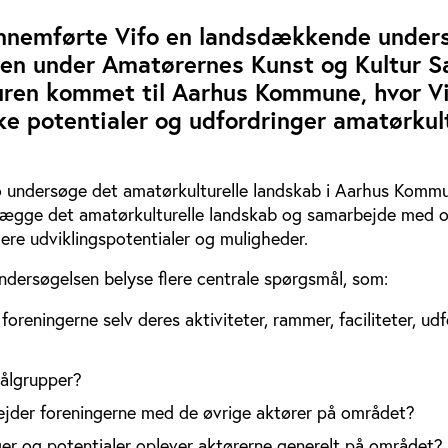
nnemførte Vifo en landsdækkende under
ren under Amatørernes Kunst og Kultur 
uren kommet til Aarhus Kommune, hvor Vi
ke potentialer og udfordringer amatørkul
ifo undersøge det amatørkulturelle landskab i Aarhus Komm
tlægge det amatørkulturelle landskab og samarbejde med 
cere udviklingspotentialer og muligheder.
undersøgelsen belyse flere centrale spørgsmål, som:
oreningerne selv deres aktiviteter, rammer, faciliteter, ud
ålgrupper?
jder foreningerne med de øvrige aktører på området?
ger og potentialer oplever aktørerne generelt på området?