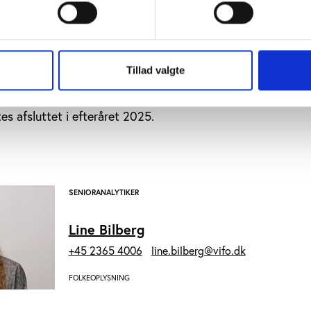
som et ’fremtidsværksted’, hvor deltagerne får indblik i 
 og sammen kan diskutere samarbejdsmuligheder og amatør
de kommende år.
fra workshoppen indgår som en del af den samlede analyse o
Tillad valgte
ndersøgelsen.
es afsluttet i efteråret 2025.
SENIORANALYTIKER
Line Bilberg
+45 2365 4006
line.bilberg@vifo.dk
FOLKEOPLYSNING