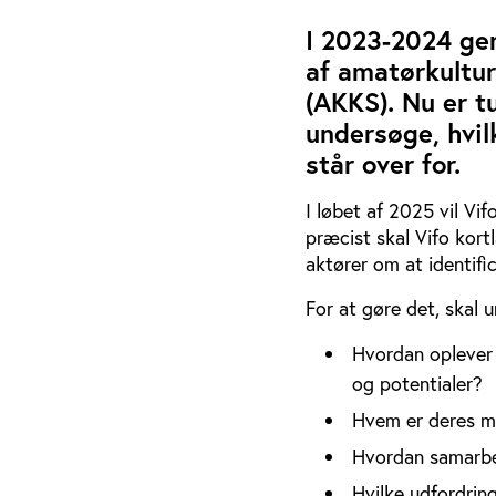
I 2023-2024 ge
af amatørkultu
(AKKS). Nu er t
undersøge, hvil
står over for.
I løbet af 2025 vil V
præcist skal Vifo kor
aktører om at identifi
For at gøre det, skal 
Hvordan oplever f
og potentialer?
Hvem er deres m
Hvordan samarbe
Hvilke udfordrin