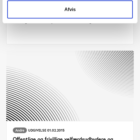
Andre
UDGIVELSE 01.12.2015
Afvis
Tag del i fremtiden - En antologi om unges
deltagelse i den politiske offentlighed
Andre
UDGIVELSE 01.02.2015
Offentlige og frivillige velfærdsudbydere og