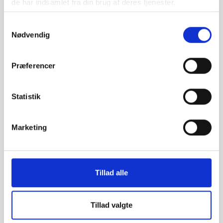
de har indsamlet fra din brug af deres tjenester.
Samtykkevalg
Andre
UDGIVELSE 01.01.2016
Nødvendig
Voksnes nøglekompetencer i et nordisk
perspektiv
Præferencer
Statistik
Marketing
Tillad alle
Tillad valgte