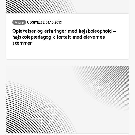
Andre
UDGIVELSE 01.10.2013
Oplevelser og erfaringer med højskoleophold –
højskolepædagogik fortalt med elevernes
stemmer