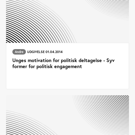
Andre
UDGIVELSE 01.04.2014
Unges motivation for politisk deltagelse - Syv
former for politisk engagement