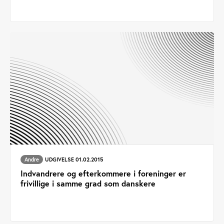
Andre
UDGIVELSE 01.02.2015
Indvandrere og efterkommere i foreninger er
frivillige i samme grad som danskere