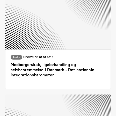
Andre
UDGIVELSE 01.01.2015
Medborgerskab, ligebehandling og
selvbestemmelse i Danmark - Det nationale
integrationsbarometer