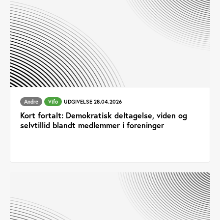
Andre
Vifo
UDGIVELSE 28.04.2026
Kort fortalt: Demokratisk deltagelse, viden og
selvtillid blandt medlemmer i foreninger