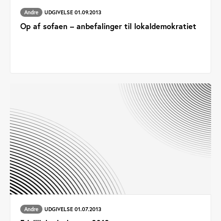
Andre
UDGIVELSE 01.09.2013
Op af sofaen – anbefalinger til lokaldemokratiet
Andre
UDGIVELSE 01.07.2013