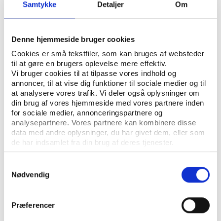
ÅBN RAPPORT
Samtykke
Detaljer
Om
UDGIVER: SOCIAL- OG INTEGRATIONSMINISTERIET
Denne hjemmeside bruger cookies
ANTAL SIDER: 60
Cookies er små tekstfiler, som kan bruges af websteder
til at gøre en brugers oplevelse mere effektiv.
ISBN: 978-87-7546-415-9
Vi bruger cookies til at tilpasse vores indhold og
annoncer, til at vise dig funktioner til sociale medier og til
at analysere vores trafik. Vi deler også oplysninger om
Rapporten er udarbejdet af Center for frivilligt socialt
din brug af vores hjemmeside med vores partnere inden
arbejde
for sociale medier, annonceringspartnere og
analysepartnere. Vores partnere kan kombinere disse
data med andre oplysninger, du har givet dem, eller som
de har indsamlet fra din brug af deres tjenester.
Samtykkevalg
Nødvendig
Præferencer