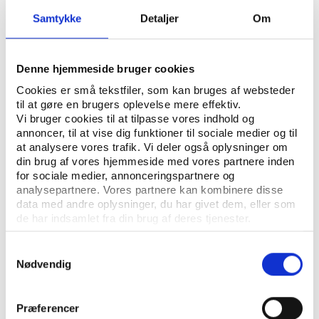
Samtykke
Detaljer
Om
FORENINGSLIV/FRIVILLIGHED
ÅBN RAPPORT
Denne hjemmeside bruger cookies
Cookies er små tekstfiler, som kan bruges af websteder
UDGIVER: DANMARKS PÆDAGOGISKE UNIVERSITETSSKOLE
til at gøre en brugers oplevelse mere effektiv.
Vi bruger cookies til at tilpasse vores indhold og
ANTAL SIDER: 201
annoncer, til at vise dig funktioner til sociale medier og til
at analysere vores trafik. Vi deler også oplysninger om
din brug af vores hjemmeside med vores partnere inden
Ph.d.-afhandling for Danmarks Pædagogiske
for sociale medier, annonceringspartnere og
Universitetsskole/Aarhus Universitet
analysepartnere. Vores partnere kan kombinere disse
data med andre oplysninger, du har givet dem, eller som
de har indsamlet fra din brug af deres tjenester.
Samtykkevalg
Nødvendig
Præferencer