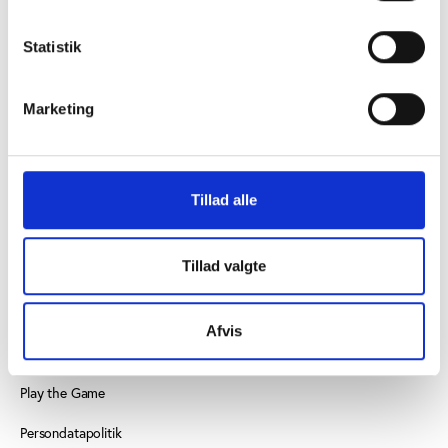
Statistik
KONTAKT
Vester Allé 8B, 3. sal, 8000 Aarhus C
Marketing
+45 3266 1030
vifo@vifo.dk
Tillad alle
Find medarbejder
Læs mere om instituttet
Tillad valgte
SE OGSÅ
Afvis
Idrættens Analyseinstitut
Play the Game
Persondatapolitik