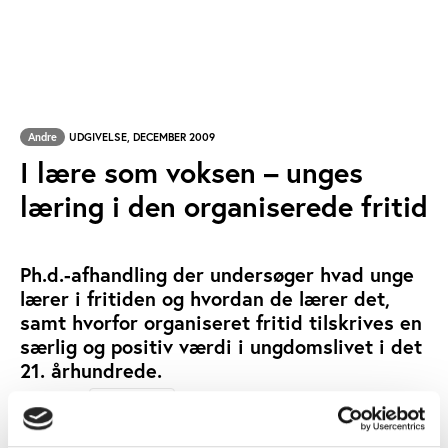
Andre
UDGIVELSE, DECEMBER 2009
I lære som voksen – unges
læring i den organiserede fritid
Ph.d.-afhandling der undersøger hvad unge
lærer i fritiden og hvordan de lærer det,
samt hvorfor organiseret fritid tilskrives en
særlig og positiv værdi i ungdomslivet i det
21. århundrede.
ANNE KOFOD
SKREVET AF:
IDÉBESTEMT BØRNE- OG UNGDOMSARBEJDE
NØGLEORD: