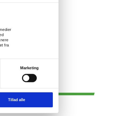
e
 medier
ed
tnere
t fra
Marketing
Tillad alle