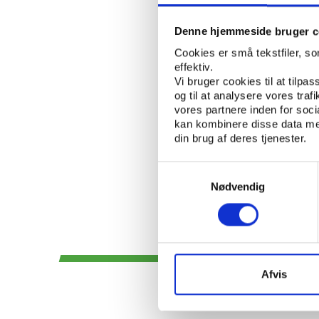
FORENINGSLIV/FR
NØGLEORD:
Denne hjemmeside bruger c
ÅBN RAPPORT
Cookies er små tekstfiler, s
effektiv.
Vi bruger cookies til at tilpas
UDGIVER: FRIVILLIGCENTER VES
og til at analysere vores tra
vores partnere inden for soc
ANTAL SIDER: 6
kan kombinere disse data med
din brug af deres tjenester.
Samtykkevalg
Nødvendig
Afvis