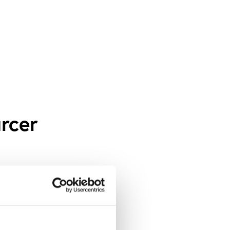
rcer
ker