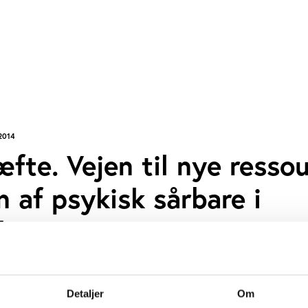
2014
te. Vejen til nye ressou
on af psykisk sårbare i
livet
r nogle bud på hvordan psykisk sårbare mennes
Detaljer
Om
inkluderes som frivillige i foreningerne.