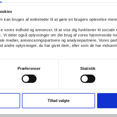
IVILLIGHED
ookies
om kan bruges af websteder til at gøre en brugers oplevelse mer
se vores indhold og annoncer, til at vise dig funktioner til sociale
TERBRO/KGS. ENGHAVE/VALBY6
fik. Vi deler også oplysninger om din brug af vores hjemmeside m
iale medier, annonceringspartnere og analysepartnere. Vores par
 andre oplysninger, du har givet dem, eller som de har indsamle
Præferencer
Statistik
Tillad valgte