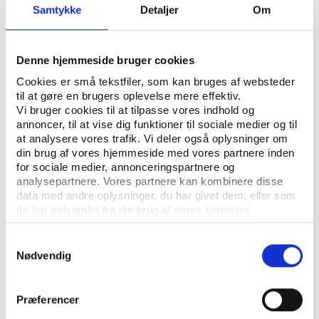
ÅBN RAPPORT
Samtykke
Detaljer
Om
UDGIVER: CENTER FOR FRIVILLIGT SOCIALT ARBEJDE
Denne hjemmeside bruger cookies
ANTAL SIDER: 20
Cookies er små tekstfiler, som kan bruges af websteder
til at gøre en brugers oplevelse mere effektiv.
Vi bruger cookies til at tilpasse vores indhold og
Tal om det frivillige sociale Danmark er en analyse
annoncer, til at vise dig funktioner til sociale medier og til
udarbejdet på baggrund af data fra
at analysere vores trafik. Vi deler også oplysninger om
befolkningsundersøgelsen, som er en af tre
din brug af vores hjemmeside med vores partnere inden
for sociale medier, annonceringspartnere og
delundersøgelser i Frivilligrapporten 2016-2018.
analysepartnere. Vores partnere kan kombinere disse
data med andre oplysninger, du har givet dem, eller som
de har indsamlet fra din brug af deres tjenester.
Samtykkevalg
Nødvendig
Præferencer