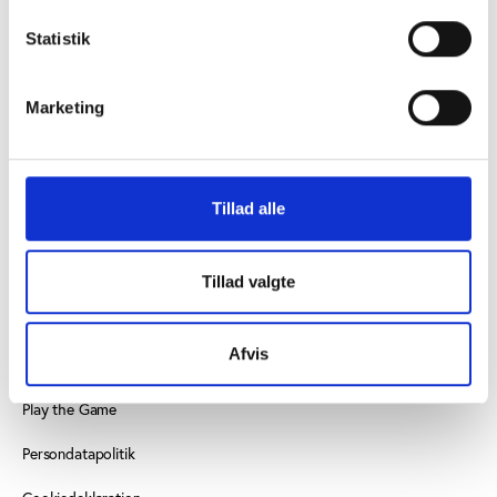
KONTAKT
Statistik
Vester Allé 8B, 3. sal, 8000 Aarhus C
Marketing
+45 3266 1030
vifo@vifo.dk
Find medarbejder
Tillad alle
Læs mere om instituttet
Tillad valgte
SE OGSÅ
Afvis
Idrættens Analyseinstitut
Play the Game
Persondatapolitik