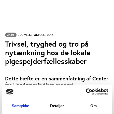
Andre
UDGIVELSE, OKTOBER 2014
Trivsel, tryghed og tro på
nytænkning hos de lokale
pigespejderfællesskaber
Dette hæfte er en sammenfatning af Center
for Ungdomsstudiers rapport
'Lederundersøgelse i De grønne
pigespejdere' fra juni 2014. Pixiudgaven er
udarbejdet af De grønne pigespejderes
Samtykke
Detaljer
Om
hovedbestyrelse.