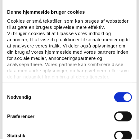
IDÉBESTEMT BØRNE- OG UNGDOMSARBEJDE
NØGLEORD:
Denne hjemmeside bruger cookies
FORENINGSLIV/FRIVILLIGHED
Cookies er små tekstfiler, som kan bruges af websteder
til at gøre en brugers oplevelse mere effektiv.
ÅBN RAPPORT
Vi bruger cookies til at tilpasse vores indhold og
annoncer, til at vise dig funktioner til sociale medier og til
UDGIVER: DE GRØNNE PIGESPEJDERE
at analysere vores trafik. Vi deler også oplysninger om
din brug af vores hjemmeside med vores partnere inden
ANTAL SIDER: 16
for sociale medier, annonceringspartnere og
analysepartnere. Vores partnere kan kombinere disse
data med andre oplysninger, du har givet dem, eller som
de har indsamlet fra din brug af deres tjenester.
Samtykkevalg
Nødvendig
Præferencer
KONTAKT
Vester Allé 8B, 3. sal, 8000 Aarhus C
Statistik